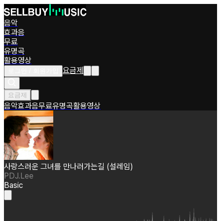
음악
효과음
무료
유명곡
활용영상
요금제
로그인 / 회원가입
요금제
음악
효과음
무료
유명곡
활용영상
사랑스러운 그녀를 만나러가는길 (설레임)
PDJ.Lee
Basic