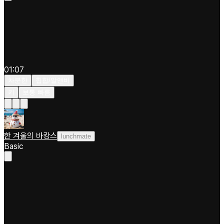
01:07
차분한
힙합/알앤비
키
보통 빠름
한 겨울의 바캉스
lunchmate
Basic