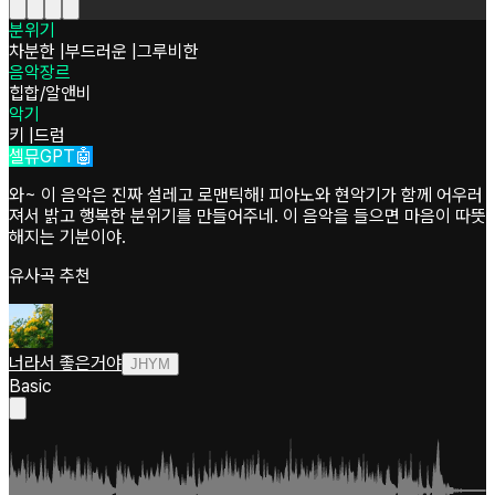
분위기
차분한
|
부드러운
|
그루비한
음악장르
힙합/알앤비
악기
키
|
드럼
셀뮤GPT🤖
와~ 이 음악은 진짜 설레고 로맨틱해! 피아노와 현악기가 함께 어우러
져서 밝고 행복한 분위기를 만들어주네. 이 음악을 들으면 마음이 따뜻
해지는 기분이야.
유사곡 추천
너라서 좋은거야
JHYM
Basic