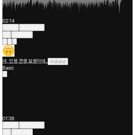
02:14
차분한
힙합/알앤비
키
보통 빠름
아, 인생 견생 묘생이여..
브금냠냠
Basic
01:38
차분한
힙합/알앤비
키
보통 빠름