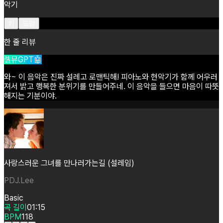
악기
키
드럼
한 줄 리뷰
셀뮤GPT🤖
와~
이
음악은
진짜
설레고
로맨틱해!
피아노와
현악기가
함께
어우러
져서
밝고
행복한
분위기를
만들어주네.
이
음악을
들으면
마음이
따뜻
해지는
기분이야.
사랑스러운 그녀를 만나러가는길 (설레임)
PDJ.Lee
Basic
곡 길이
01:15
BPM
118