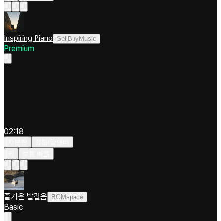
Inspiring Piano
SellBuyMusic
Premium
02:18
차분한
힙합/알앤비
키
보통 빠름
즐거운 발걸음
BGMspace
Basic