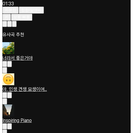
01:33
차분한
힙합/알앤비
키
보통 빠름
유사곡 추천
너라서 좋은거야
아, 인생 견생 묘생이여..
Inspiring Piano