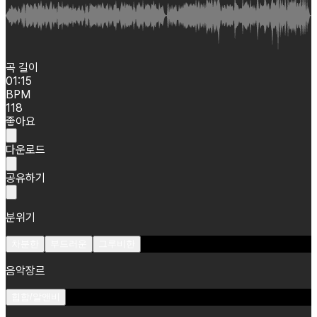
곡 길이
01:15
BPM
118
좋아요
다운로드
공유하기
분위기
차분한
부드러운
그루비한
음악장르
힙합/알앤비