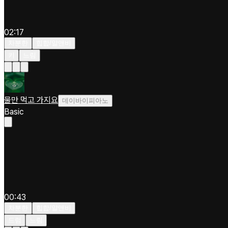
02:17
차분한
힙합/알앤비
키
느림
물만 먹고 가지요
데이바이피아노
Basic
00:43
차분한
힙합/알앤비
드럼
느림