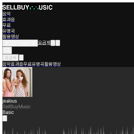
음악
효과음
무료
유명곡
활용영상
요금제
로그인 / 회원가입
요금제
음악
효과음
무료
유명곡
활용영상
jealous
SellBuyMusic
Basic