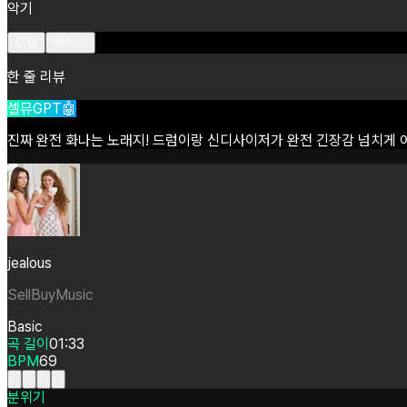
악기
드럼
베이스
한 줄 리뷰
셀뮤GPT🤖
진짜
완전
화나는
노래지!
드럼이랑
신디사이저가
완전
긴장감
넘치게
jealous
SellBuyMusic
Basic
곡 길이
01:33
BPM
69
분위기