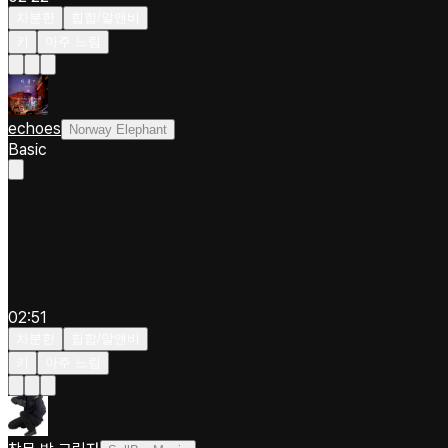
차분한
힙합/알앤비
키
아주 느림
echoes
Norway Elephant
Basic
02:51
차분한
힙합/알앤비
키
아주 느림