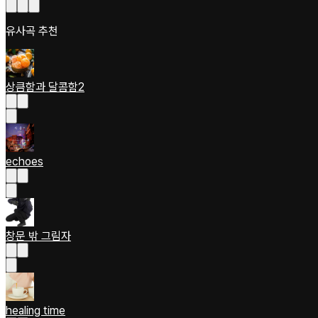
유사곡 추천
상큼함과 달콤함2
echoes
창문 밖 그림자
healing time