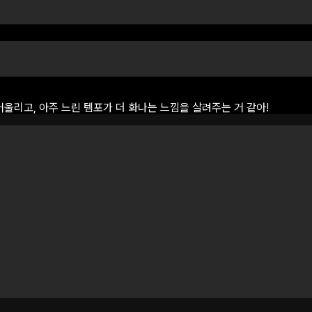
어울리고,
아주
느린
템포가
더
화나는
느낌을
살려주는
거
같아!