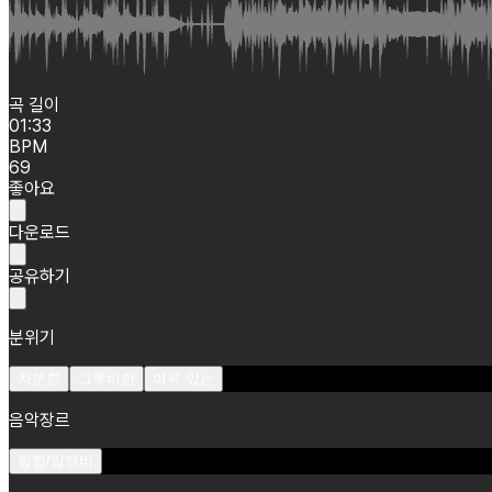
곡 길이
01:33
BPM
69
좋아요
다운로드
공유하기
분위기
차분한
그루비한
여유 있는
음악장르
힙합/알앤비