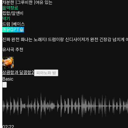
차분한
|
그루비한
|
여유 있는
음악장르
힙합/알앤비
악기
드럼
|
베이스
셀뮤GPT🤖
진짜 완전 화나는 노래지! 드럼이랑 신디사이저가 완전 긴장감 넘치게 어
유사곡 추천
상큼함과 달콤함2
피아노와 밤
Basic
02:22