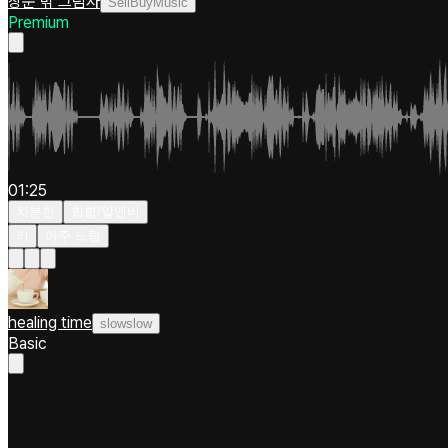
창문 밖 그림자
SellBuyMusic
Premium
01:25
차분한
힙합/알앤비
키
아주 느림
healing time
slowslow
Basic