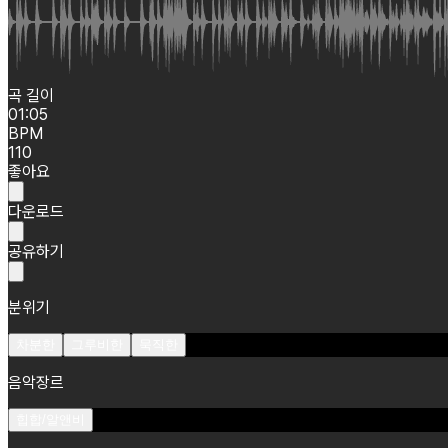
곡 길이
01:05
BPM
110
좋아요
다운로드
공유하기
분위기
차분한
그루비한
묵직한
음악장르
힙합/알앤비