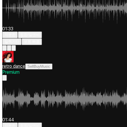
01:33
차분한
힙합/알앤비
일렉기타
보통 빠름
retro dance
SellBuyMusic
Premium
01:44
차분한
힙합/알앤비