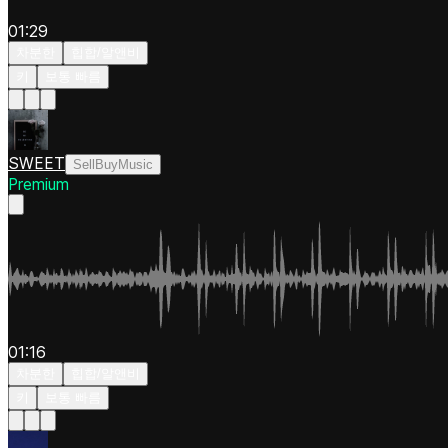
01:29
차분한
힙합/알앤비
키
보통 빠름
SWEET
SellBuyMusic
Premium
01:16
차분한
힙합/알앤비
키
보통 빠름