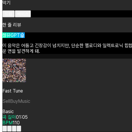
악기
드럼
베이스
한 줄 리뷰
셀뮤GPT🤖
이
음악은
어둡고
긴장감이
넘치지만,
단순한
멜로디와
일렉트로닉
힙
운
면을
발견하게
돼.
Fast Tune
SellBuyMusic
Basic
곡 길이
01:05
BPM
110