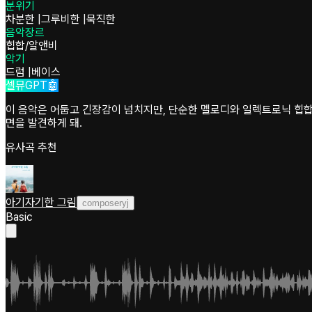
분위기
차분한
|
그루비한
|
묵직한
음악장르
힙합/알앤비
악기
드럼
|
베이스
셀뮤GPT🤖
이 음악은 어둡고 긴장감이 넘치지만, 단순한 멜로디와 일렉트로닉 힙합
면을 발견하게 돼.
유사곡 추천
아기자기한 그림
composeryj
Basic