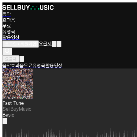
음악
효과음
무료
유명곡
활용영상
요금제
로그인 / 회원가입
요금제
음악
효과음
무료
유명곡
활용영상
Fast Tune
SellBuyMusic
Basic