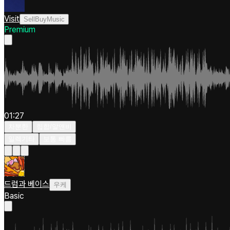
Visit
SellBuyMusic
Premium
01:27
차분한
힙합/알앤비
일렉기타
보통 빠름
드럼과 베이스
우케
Basic