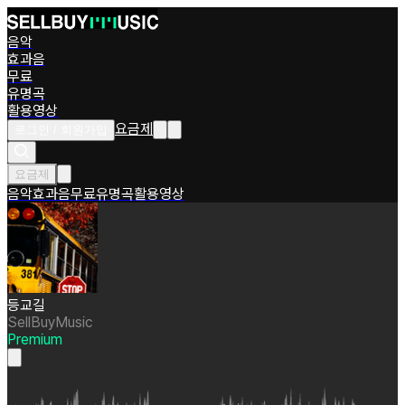
음악
효과음
무료
유명곡
활용영상
요금제
로그인 / 회원가입
요금제
음악
효과음
무료
유명곡
활용영상
등교길
SellBuyMusic
Premium