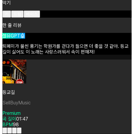
악기
키
드럼
베이스
한 줄 리뷰
셀뮤GPT🤖
퇴폐미가
물씬
풍기는
학원가를
걷다가
들으면
더
좋을
것
같아.
등교
길이
싫어도
이
노래는
사랑스러워서
속이
편해져!
등교길
SellBuyMusic
Premium
곡 길이
01:47
BPM
98