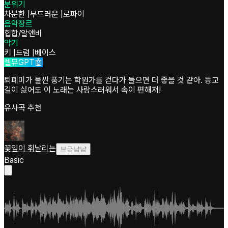
분위기
차분한
|
부드러운
|
로파이
음악장르
힙합/알앤비
악기
키
|
드럼
|
베이스
셀뮤GPT🤖
퇴폐미가 물씬 풍기는 학원가를 걷다가 들으면 더 좋을 것 같아. 등교
길이 싫어도 이 노래는 사랑스러워서 속이 편해져!
유사곡 추천
꽃잎이 휘날리는
브금냠냠
Basic