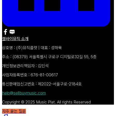
셀바이뮤직 소개
상호명 : (주)뮤직플랫 | 대표 : 성하묵
주소 : (08379) 서울특별시 구로구 디지털로32길 55, 5층
개인정보관리책임자 : 김민석
사업자등록번호 : 676-81-00617
통신판매업신고번호 : 제2022-서울구로-2184호
help@sellbuymusic.com
Copyright © 2025 Music Plat. All rights Reserved
자주 묻는 질문