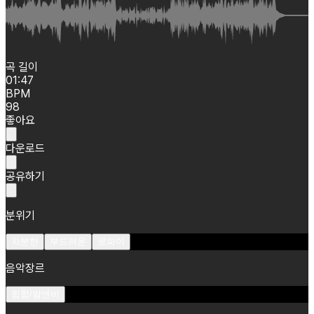
곡 길이
01:47
BPM
98
좋아요
다운로드
공유하기
분위기
차분한
부드러운
로파이
음악장르
힙합/알앤비