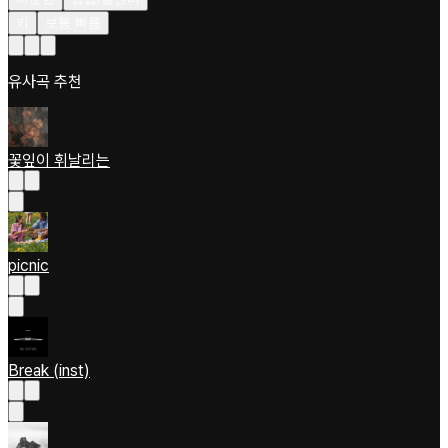
키
보통 빠름
유사곡 추천
꽃잎이 휘날리는
picnic
Break (inst)