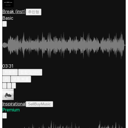
Break (inst)
추민형
Basic
03:31
차분한
힙합/알앤비
키
보통 빠름
Inspirational
SellBuyMusic
Premium