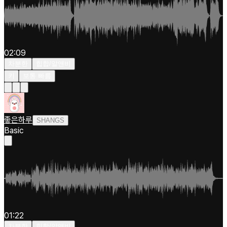
02:09
차분한
힙합/알앤비
키
보통 빠름
좋은하루
SHANGS
Basic
01:22
차분한
힙합/알앤비