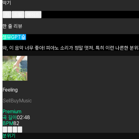
악기
키
드럼
베이스
한 줄 리뷰
셀뮤GPT🤖
와,
이
음악
너무
좋아!
피아노
소리가
정말
멋져.
특히
이런
나른한
분위
Feeling
SellBuyMusic
Premium
곡 길이
02:48
BPM
82
분위기