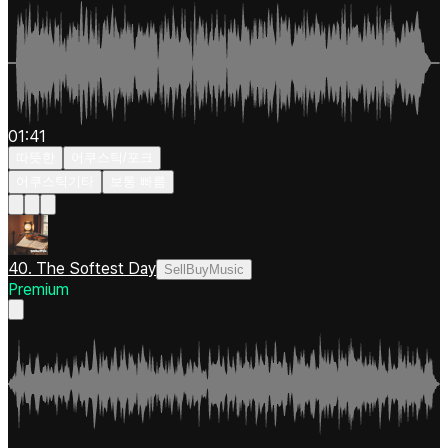
01:41
따뜻한
어쿠스틱/포크
어쿠스틱기타
보통 빠름
40. The Softest Day
SellBuyMusic
Premium