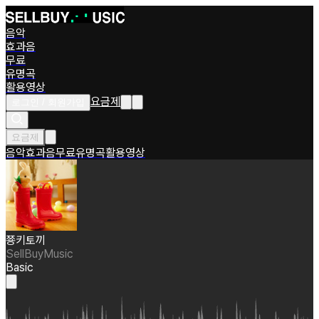
음악
효과음
무료
유명곡
활용영상
요금제
로그인 / 회원가입
요금제
음악
효과음
무료
유명곡
활용영상
쭁키토끼
SellBuyMusic
Basic