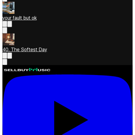
your fault but ok
40. The Softest Day