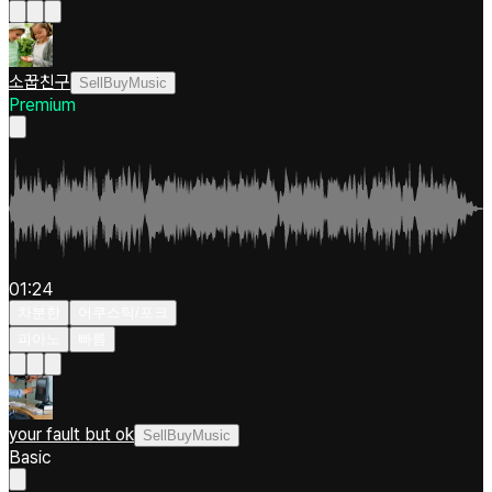
소꿉친구
SellBuyMusic
Premium
01:24
차분한
어쿠스틱/포크
피아노
빠름
your fault but ok
SellBuyMusic
Basic