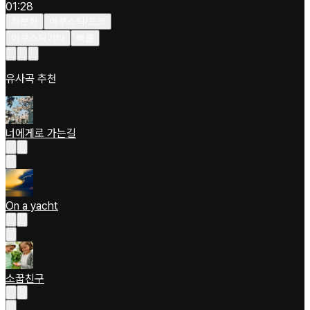
01:28
차분한
어쿠스틱/포크
어쿠스틱기타
빠름
유사곡 추천
너에게로 가는길
On a yacht
소꿉친구