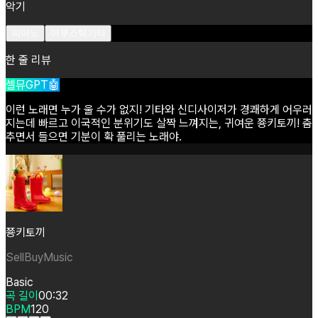
악기
피아노
어쿠스틱기타
한 줄 리뷰
셀뮤GPT🤖
이런
노래면
누가
울
수가
없지!
기타와
신디사이저가
경쾌하게
어우러
지는데
빠르고
이국적인
분위기도
살짝
느껴지는,
귀여운
쭁키토끼!
춤
추면서
들으면
기분이
확
풀리는
노래야.
쭁키토끼
SellBuyMusic
Basic
곡 길이
00:32
BPM
120