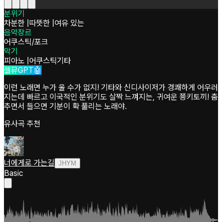
분위기
차분한
|
따뜻한
|
여유 있는
음악장르
어쿠스틱/포크
악기
피아노
|
어쿠스틱기타
셀뮤GPT🤖
이런 노래면 누가 울 수가 없지! 기타와 신디사이저가 경쾌하게 어우러
지는데 빠르고 이국적인 분위기도 살짝 느껴지는, 귀여운 쭁키토끼! 춤
추면서 들으면 기분이 확 풀리는 노래야.
유사곡 추천
너에게로 가는길
JHYM
Basic