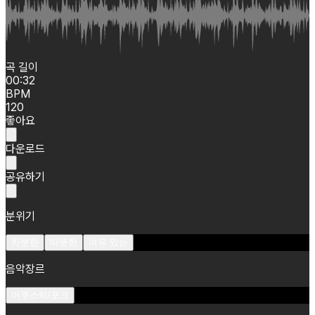
곡 길이
00:32
BPM
120
좋아요
다운로드
공유하기
분위기
차분한
따뜻한
여유 있는
음악장르
어쿠스틱/포크