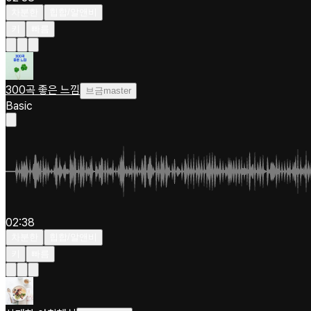
차분한
힙합/알앤비
키
빠름
300곡 좋은 느낌
브금master
Basic
02:38
차분한
힙합/알앤비
키
빠름