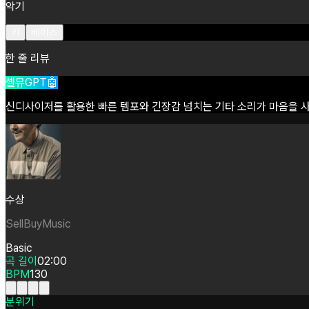
악기
키
베이스
한 줄 리뷰
셀뮤GPT🤖
신디사이저를
활용한
빠른
템포와
긴장감
넘치는
기타
소리가
마음을
수상
SellBuyMusic
Basic
곡 길이
02:00
BPM
130
분위기