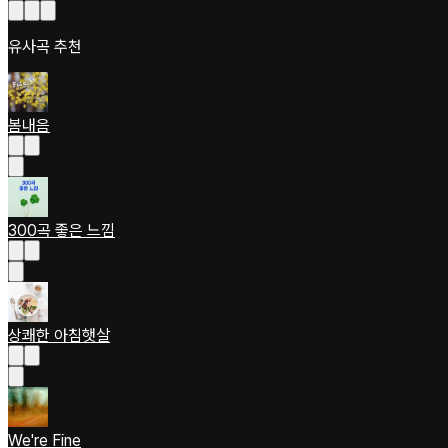
유사곡 추천
봄내음
300곡 좋은 느낌
상쾌한 아침햇살
We're Fine