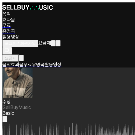
음악
효과음
무료
유명곡
활용영상
요금제
로그인 / 회원가입
요금제
음악
효과음
무료
유명곡
활용영상
수상
SellBuyMusic
Basic