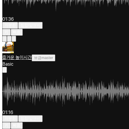
01:36
차분한
힙합/알앤비
키
빠름
즐거운 놀이시간
브금master
Basic
01:16
차분한
힙합/알앤비
키
빠름