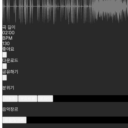
곡 길이
02:00
BPM
130
좋아요
다운로드
공유하기
분위기
차분한
부드러운
로파이
음악장르
힙합/알앤비