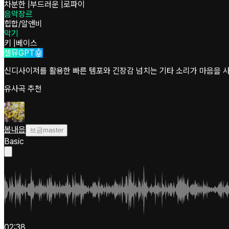
차분한
|
부드러운
|
로파이
음악장르
힙합/알앤비
악기
키
|
베이스
셀뮤GPT🤖
신디사이저를 활용한 빠른 템포와 긴장감 넘치는 기타 소리가 마음을 사
유사곡 추천
봄내음
브금master
Basic
02:38