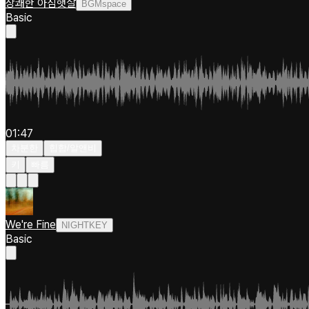
상쾌한 아침햇살
BGMspace
Basic
01:47
차분한
힙합/알앤비
키
빠름
We're Fine
NIGHTKEY
Basic