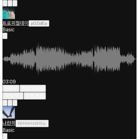
트로피컬데이
pOZidEa
Basic
03:09
차분한
힙합/알앤비
일렉기타
보통 빠름
나란히
데이바이피아노
Basic