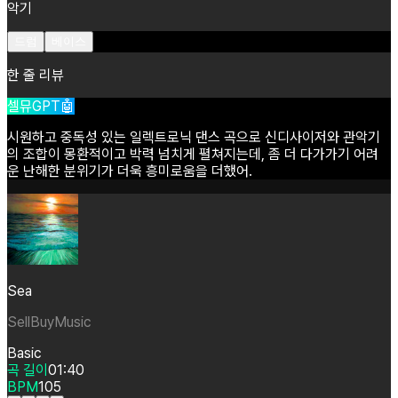
악기
드럼
베이스
한 줄 리뷰
셀뮤GPT🤖
시원하고
중독성
있는
일렉트로닉
댄스
곡으로
신디사이저와
관악기
의
조합이
몽환적이고
박력
넘치게
펼쳐지는데,
좀
더
다가가기
어려
운
난해한
분위기가
더욱
흥미로움을
더했어.
Sea
SellBuyMusic
Basic
곡 길이
01:40
BPM
105