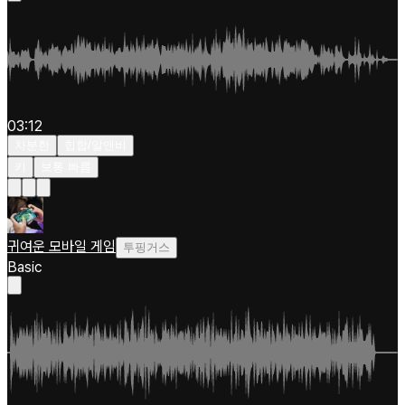
03:12
차분한
힙합/알앤비
키
보통 빠름
귀여운 모바일 게임
투핑거스
Basic