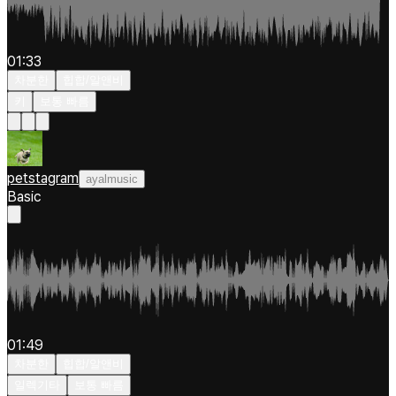
01:33
차분한
힙합/알앤비
키
보통 빠름
petstagram
ayalmusic
Basic
01:49
차분한
힙합/알앤비
일렉기타
보통 빠름