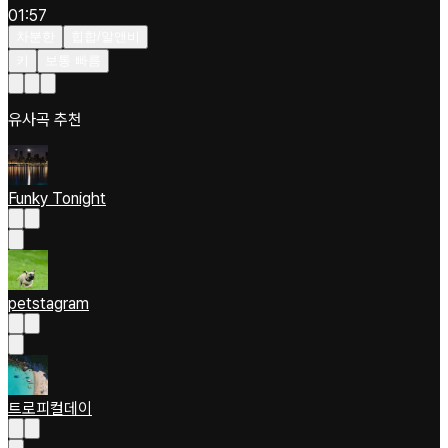
01:57
차분한
힙합/알앤비
키
보통 빠름
유사곡 추천
Funky Tonight
petstagram
트로피컬데이