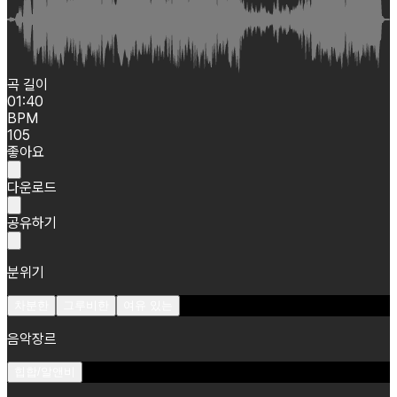
곡 길이
01:40
BPM
105
좋아요
다운로드
공유하기
분위기
차분한
그루비한
여유 있는
음악장르
힙합/알앤비