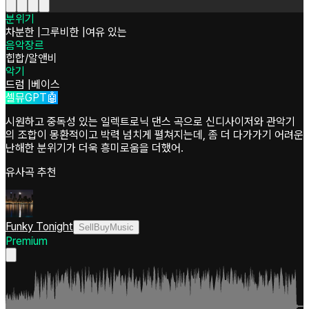
분위기
차분한
|
그루비한
|
여유 있는
음악장르
힙합/알앤비
악기
드럼
|
베이스
셀뮤GPT🤖
시원하고 중독성 있는 일렉트로닉 댄스 곡으로 신디사이저와 관악기
의 조합이 몽환적이고 박력 넘치게 펼쳐지는데, 좀 더 다가가기 어려운
난해한 분위기가 더욱 흥미로움을 더했어.
유사곡 추천
Funky Tonight
SellBuyMusic
Premium