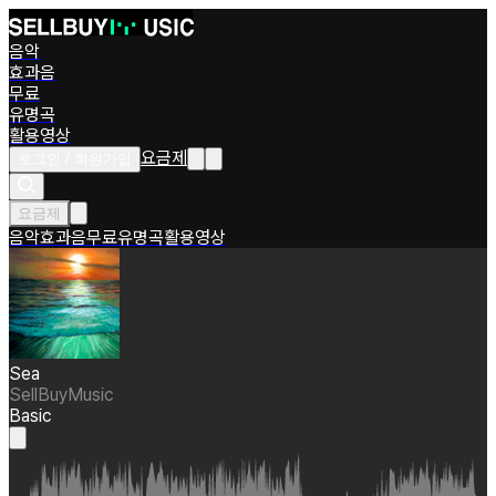
음악
효과음
무료
유명곡
활용영상
요금제
로그인 / 회원가입
요금제
음악
효과음
무료
유명곡
활용영상
Sea
SellBuyMusic
Basic