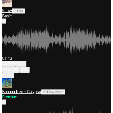
Know
JHYM
Basic
01:43
차분한
재즈
일렉기타
빠름
Banana tree - Calypso
SellBuyMusic
Premium