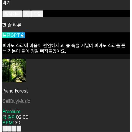
악기
일렉기타
키
드럼
한 줄 리뷰
셀뮤GPT🤖
피아노
소리에
마음이
편안해지고,
숲
속을
거닐며
피아노
소리를
듣
는
기분이
들어
정말
빠져들었어요.
Piano Forest
SellBuyMusic
Premium
곡 길이
02:09
BPM
130