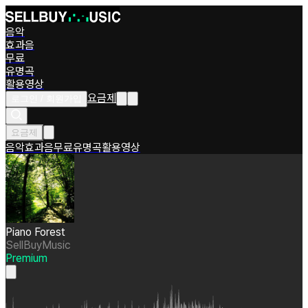
음악
효과음
무료
유명곡
활용영상
요금제
로그인 / 회원가입
요금제
음악
효과음
무료
유명곡
활용영상
Piano Forest
SellBuyMusic
Premium