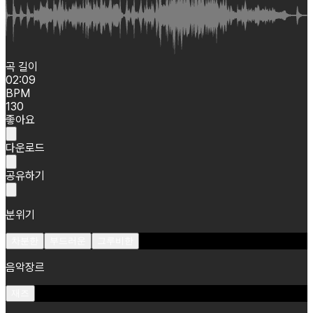
곡 길이
02:09
BPM
130
좋아요
다운로드
공유하기
분위기
차분한
부드러운
그루비한
음악장르
재즈