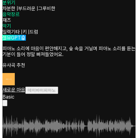
분위기
차분한
|
부드러운
|
그루비한
음악장르
재즈
악기
일렉기타
|
키
|
드럼
셀뮤GPT🤖
피아노 소리에 마음이 편안해지고, 숲 속을 거닐며 피아노 소리를 듣는
기분이 들어 정말 빠져들었어요.
유사곡 추천
새로운 마음
데이바이피아노
Basic