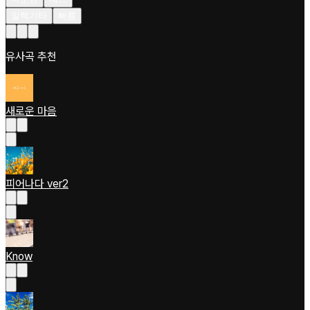
일렉기타
빠름
유사곡 추천
새로운 마음
피어나다 ver2
Know