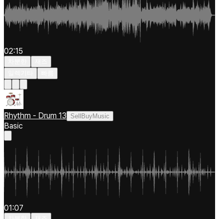
02:15
차분한
재즈
일렉기타
빠름
Rhythm - Drum 13
SellBuyMusic
Basic
01:07
차분한
재즈