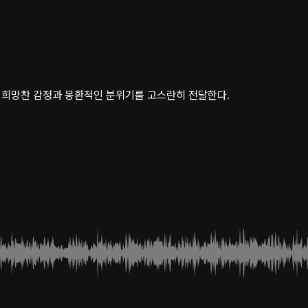
 희망찬 감정과 몽환적인 분위기를 고스란히 전달한다.