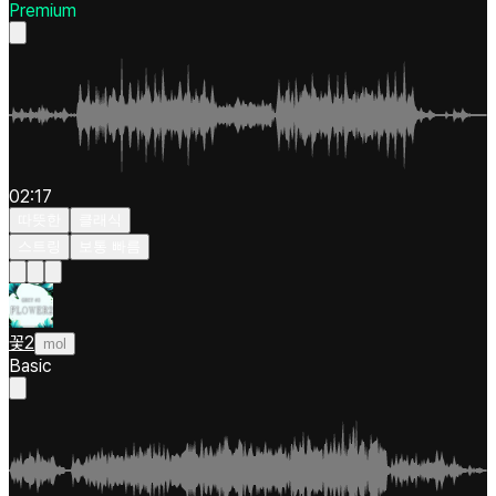
Premium
02:17
따뜻한
클래식
스트링
보통 빠름
꽃2
mol
Basic