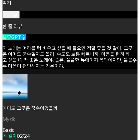
악기
스트링
한 줄 리뷰
셀뮤GPT🤖
이
노래는
머리를
텅
비우고
싶을
때
들으면
정말
좋을
것
같아.
그곳
은
아마도
꿈속일지도
몰라.
속도도
보통
빠르니까,
마음을
편히
하
고
싶을
때
딱
좋은
노래야.
슬픈,
쓸쓸한
뉴에이지
음악이지만,
들을수
록
마음이
편안해지는
기분이야.
아마도 그곳은 꿈속이었을까
Myzik
Basic
곡 길이
02:24