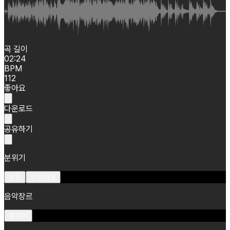
곡 길이
02:24
BPM
112
좋아요
다운로드
공유하기
분위기
밝은
부드러운
음악장르
클래식