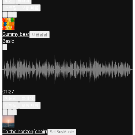
밝은
클래식
스트링
보통 빠름
Gummy bear
브금냠냠
Basic
01:27
차분한
클래식
피아노
보통 빠름
To the horizon(choir)
SellBuyMusic