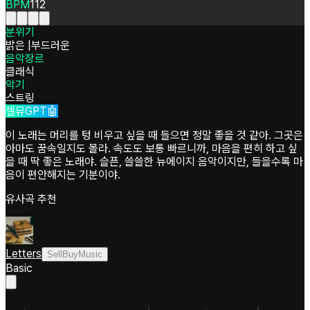
BPM
112
분위기
밝은
|
부드러운
음악장르
클래식
악기
스트링
셀뮤GPT🤖
이 노래는 머리를 텅 비우고 싶을 때 들으면 정말 좋을 것 같아. 그곳은
아마도 꿈속일지도 몰라. 속도도 보통 빠르니까, 마음을 편히 하고 싶
을 때 딱 좋은 노래야. 슬픈, 쓸쓸한 뉴에이지 음악이지만, 들을수록 마
음이 편안해지는 기분이야.
유사곡 추천
Letters
SellBuyMusic
Basic