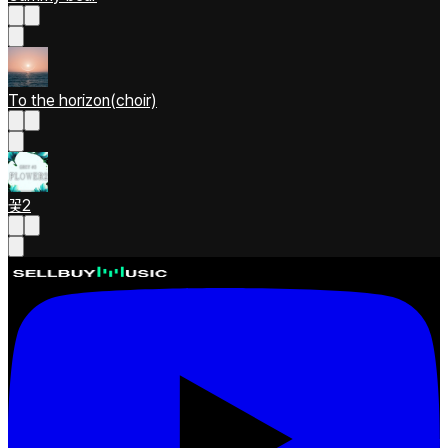
To the horizon(choir)
꽃2