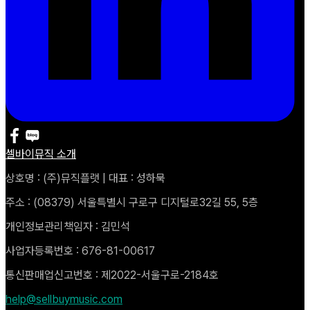
셀바이뮤직 소개
상호명 : (주)뮤직플랫 | 대표 : 성하묵
주소 : (08379) 서울특별시 구로구 디지털로32길 55, 5층
개인정보관리책임자 : 김민석
사업자등록번호 : 676-81-00617
통신판매업신고번호 : 제2022-서울구로-2184호
help@sellbuymusic.com