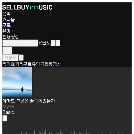
음악
효과음
무료
유명곡
활용영상
요금제
로그인 / 회원가입
요금제
음악
효과음
무료
유명곡
활용영상
아마도 그곳은 꿈속이었을까
Myzik
Basic