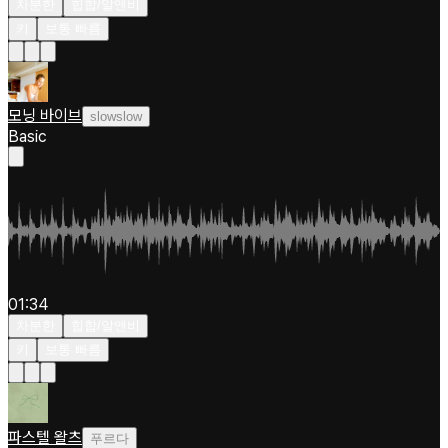
차분한
힙합/알앤비
키
보통 빠름
모닝 바이브
slowslow
Basic
01:34
차분한
힙합/알앤비
키
보통 빠름
파스텔 왈츠
푸르다