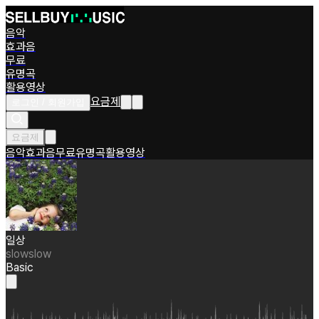
음악
효과음
무료
유명곡
활용영상
요금제
로그인 / 회원가입
요금제
음악
효과음
무료
유명곡
활용영상
일상
slowslow
Basic