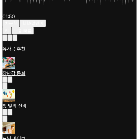
01:50
차분한
힙합/알앤비
키
보통 빠름
유사곡 추천
장난감 동화
첫 빛의 신비
모닝 바이브