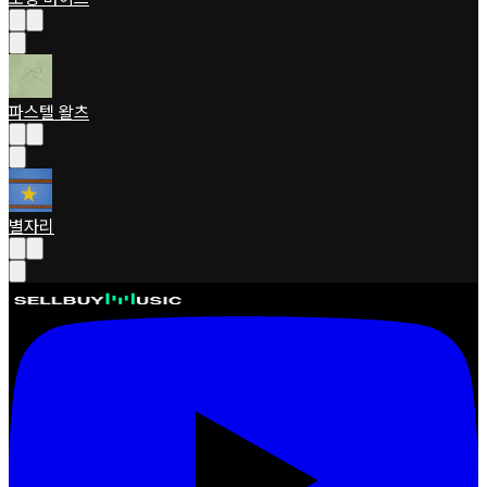
파스텔 왈츠
별자리