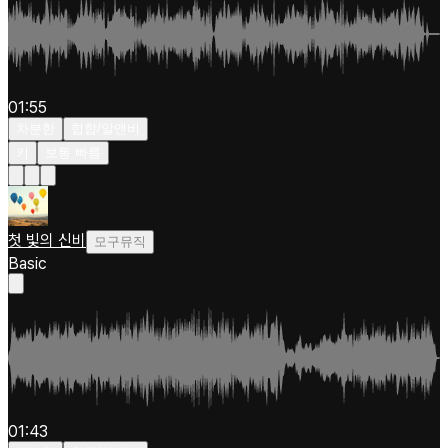
01:55
차분한
힙합/알앤비
키
보통 빠름
첫 빛의 신비
모구뮤직
Basic
01:43