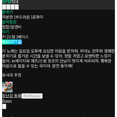
BPM
104
분위기
차분한
|
부드러운
|
로파이
음악장르
힙합/알앤비
악기
키
|
드럼
|
베이스
셀뮤GPT🤖
이 노래는 일요일 오후에 심심한 마음을 밝혀줘. 피아노 연주와 경쾌한
분위기로 즐거운 시간을 보낼 수 있어. 정말 귀엽고 로맨틱한 느낌이
들어. 뉴에이지와 재즈/스윙 장르의 만남이 멋지게 어우러져. 행복한
마음으로 들을 수 있는 곡이야. 완전 동의해!
유사곡 추천
장난감 동화
BGMspace
Basic