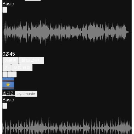
Basic
02:45
차분한
힙합/알앤비
키
보통 빠름
별자리
ayalmusic
Basic