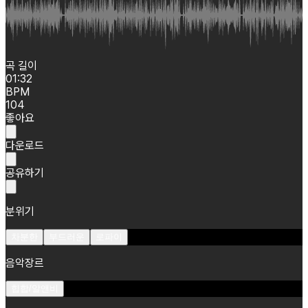
곡 길이
01:32
BPM
104
좋아요
다운로드
공유하기
분위기
차분한
부드러운
로파이
음악장르
힙합/알앤비