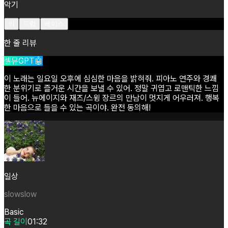
악기
키
드럼
베이스
한 줄 리뷰
셀뮤GPT🤖
이
노래는
일요일
오후에
심심한
마음을
밝혀줘.
피아노
연주와
경쾌
한
분위기로
즐거운
시간을
보낼
수
있어.
정말
귀엽고
로맨틱한
느낌
이
들어.
뉴에이지와
재즈/스윙
장르의
만남이
멋지게
어우러져.
행복
한
마음으로
들을
수
있는
곡이야.
완전
동의해!
일상
slowslow
Basic
곡 길이
01:32