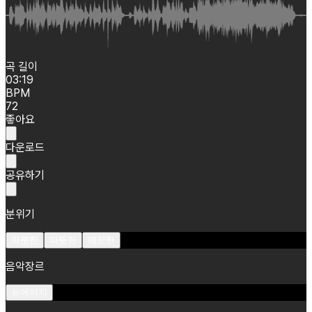
곡 길이
03:19
BPM
72
좋아요
다운로드
공유하기
분위기
차분한
따뜻한
깨끗한
음악장르
뉴에이지