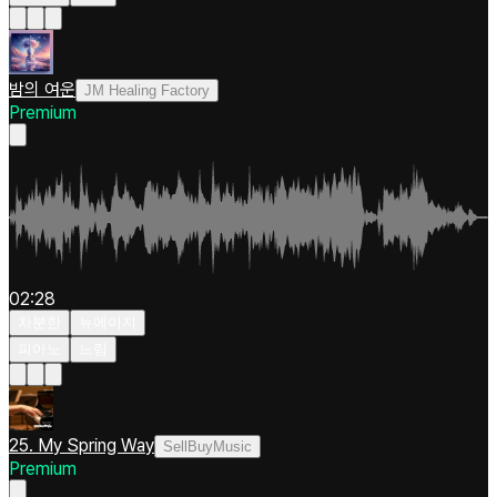
밤의 여운
JM Healing Factory
Premium
02:28
차분한
뉴에이지
피아노
느림
25. My Spring Way
SellBuyMusic
Premium