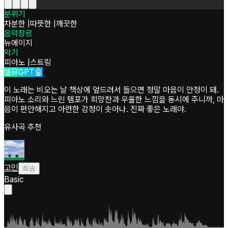
분위기
차분한
|
따뜻한
|
깨끗한
음악장르
뉴에이지
악기
피아노
|
스트링
셀뮤GPT🤖
이 노래는 비오는 날 책상에 엎드려서 들으면 정말 마음이 안정이 돼.
피아노 소리와 느린 템포가 희망찬과 우울한 느낌을 동시에 주니까, 마
음이 편안해지고 아련한 감정이 솟아나. 진짜 좋은 노래야.
유사곡 추천
고민
희솜
Basic