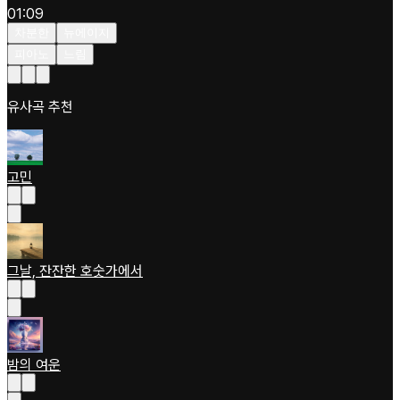
01:09
차분한
뉴에이지
피아노
느림
유사곡 추천
고민
그날, 잔잔한 호숫가에서
밤의 여운