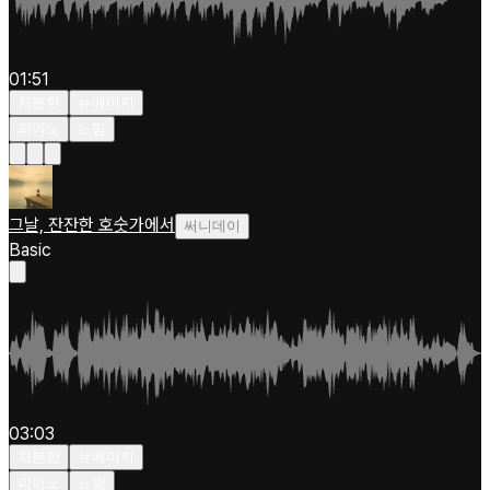
01:51
차분한
뉴에이지
피아노
느림
그날, 잔잔한 호숫가에서
써니데이
Basic
03:03
차분한
뉴에이지
피아노
느림