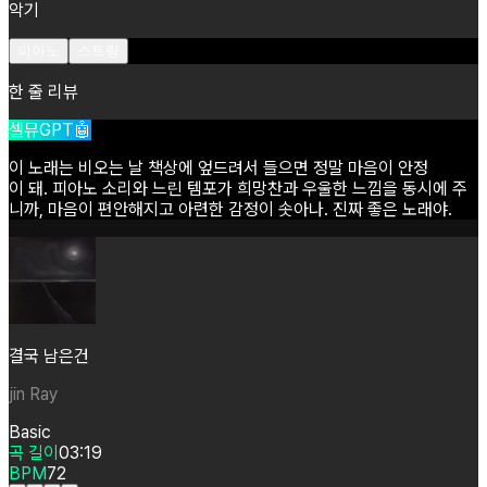
악기
피아노
스트링
한 줄 리뷰
셀뮤GPT🤖
이
노래는
비오는
날
책상에
엎드려서
들으면
정말
마음이
안정
이
돼.
피아노
소리와
느린
템포가
희망찬과
우울한
느낌을
동시에
주
니까,
마음이
편안해지고
아련한
감정이
솟아나.
진짜
좋은
노래야.
결국 남은건
jin Ray
Basic
곡 길이
03:19
BPM
72