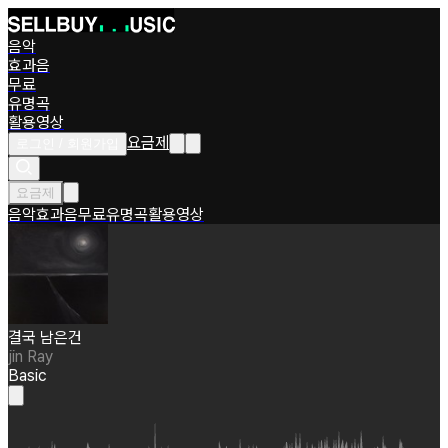
음악
효과음
무료
유명곡
활용영상
요금제
로그인 / 회원가입
요금제
음악
효과음
무료
유명곡
활용영상
결국 남은건
jin Ray
Basic