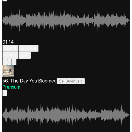
01:14
차분한
뉴에이지
피아노
느림
56. The Day You Bloomed
SellBuyMusic
Premium