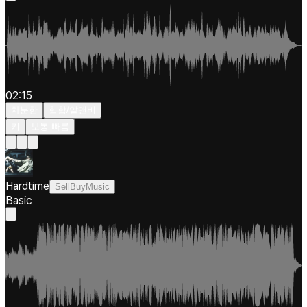
02:15
차분한
힙합/알앤비
키
보통 빠름
Hardtime
SellBuyMusic
Basic