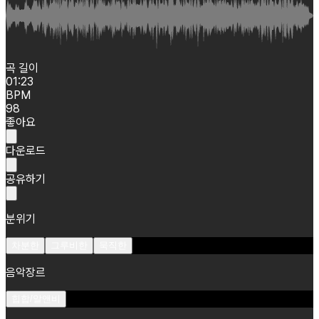
곡 길이
01:23
BPM
98
좋아요
다운로드
공유하기
분위기
차분한
그루비한
묵직한
음악장르
힙합/알앤비