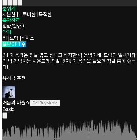
분위기
차분한
|
그루비한
|
묵직한
음악장르
힙합/알앤비
악기
키
|
드럼
|
베이스
셀뮤GPT🤖
와! 이 음악은 정말 밝고 신나고 비장한 락 음악이네! 드럼과 일렉기타
의 박력 넘치는 사운드가 정말 멋져! 이 음악을 들으면 정말 흥이 솟는
다!
유사곡 추천
어둠의 마술쇼
SellBuyMusic
Basic