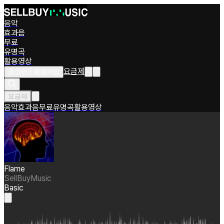
음악
효과음
무료
유명곡
활용영상
요금제
로그인 / 회원가입
요금제
음악
효과음
무료
유명곡
활용영상
Flame
SellBuyMusic
Basic