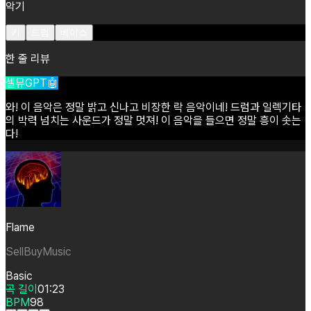
악기
키
드럼
베이스
한 줄 리뷰
셀뮤GPT🤖
와!
이
음악은
정말
밝고
신나고
비장한
락
음악이네!
드럼과
일렉기타
의
박력
넘치는
사운드가
정말
멋져!
이
음악을
들으면
정말
흥이
솟는
다!
Flame
SellBuyMusic
Basic
곡 길이
01:23
BPM
98