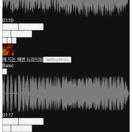
01:19
차분한
힙합/알앤비
키
보통 빠름
해 지는 해변 드라이빙
SellBuyMusic
Basic
01:17
차분한
힙합/알앤비
키
보통 빠름