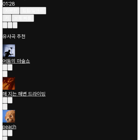
01:28
차분한
힙합/알앤비
키
보통 빠름
유사곡 추천
어둠의 마술쇼
해 지는 해변 드라이빙
peach