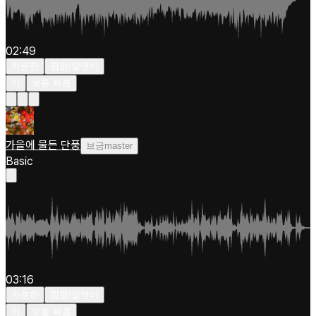
02:49
차분한
힙합/알앤비
키
보통 빠름
가을에 물든 단풍
브금master
Basic
03:16
차분한
힙합/알앤비
키
보통 빠름