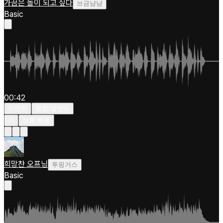
가끔은 돌이 되고 싶다
브금냠냠
Basic
00:42
차분한
힙합/알앤비
키
보통 빠름
희망찬 오프닝
투핑거스
Basic