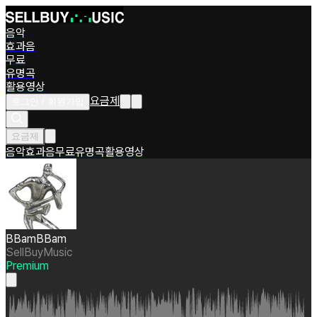
음악
효과음
무료
유명곡
활용영상
요금제
로그인 / 회원가입
요금제
음악
효과음
무료
유명곡
활용영상
BBamBBam
SellBuyMusic
Premium