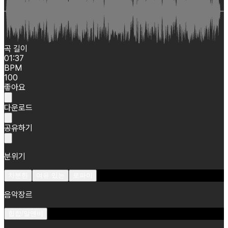
곡 길이
01:37
BPM
100
좋아요
다운로드
공유하기
분위기
차분한
여유 있는
로파이
음악장르
힙합/알앤비