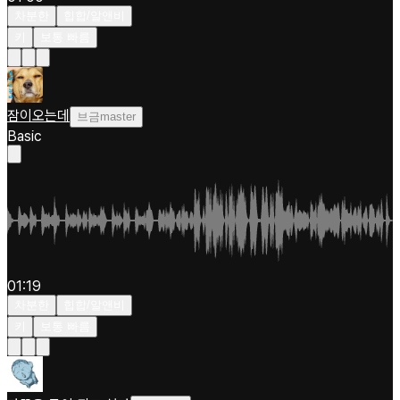
차분한
힙합/알앤비
키
보통 빠름
잠이오는데
브금master
Basic
01:19
차분한
힙합/알앤비
키
보통 빠름