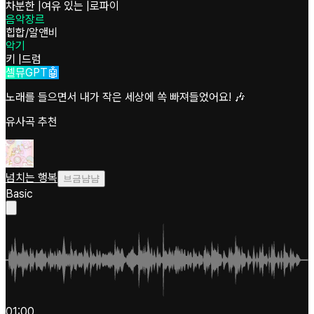
차분한
|
여유 있는
|
로파이
음악장르
힙합/알앤비
악기
키
|
드럼
셀뮤GPT🤖
노래를 들으면서 내가 작은 세상에 쏙 빠져들었어요! 🎶
유사곡 추천
넘치는 행복
브금냠냠
Basic
01:00