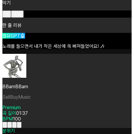
악기
키
드럼
한 줄 리뷰
셀뮤GPT🤖
노래를
들으면서
내가
작은
세상에
쏙
빠져들었어요!
🎶
BBamBBam
SellBuyMusic
Premium
곡 길이
01:37
BPM
100
분위기