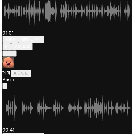
01:01
차분한
힙합/알앤비
키
보통 빠름
헤헤
브금냠냠
Basic
00:41