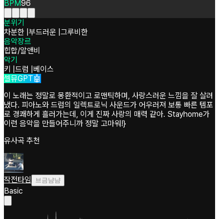
BPM
96
분위기
차분한
|
부드러운
|
그루비한
음악장르
힙합/알앤비
악기
키
|
드럼
|
베이스
셀뮤GPT🤖
이 노래는 정말로 몽환적이고 로맨틱하며, 사랑스러운 느낌을 잘 살려
냈다. 피아노와 드럼의 일렉트로닉 사운드가 어우러져 보통 빠른 템포
로 경쾌하게 흘러가는데, 이게 진짜 사랑의 매력 같아. Stayhome가
이런 음악을 만들어주니까 정말 고마워!}
유사곡 추천
작전타임
브금냠냠
Basic