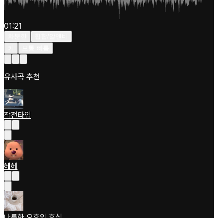
01:21
차분한
힙합/알앤비
키
보통 빠름
유사곡 추천
작전타임
헤헤
나른한 오후의 휴식