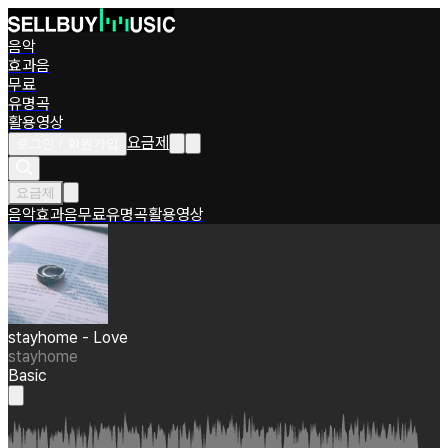
음악
효과음
무료
유명곡
활용영상
요금제
로그인 / 회원가입
요금제
음악
효과음
무료
유명곡
활용영상
stayhome - Love
stayhome
Basic