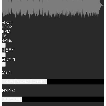
곡 길이
03:02
BPM
96
좋아요
다운로드
공유하기
분위기
차분한
부드러운
그루비한
음악장르
힙합/알앤비