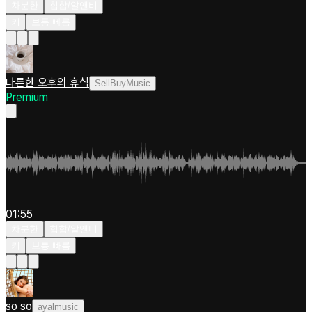
차분한
힙합/알앤비
키
보통 빠름
나른한 오후의 휴식
SellBuyMusic
Premium
01:55
차분한
힙합/알앤비
키
보통 빠름
so so
ayalmusic