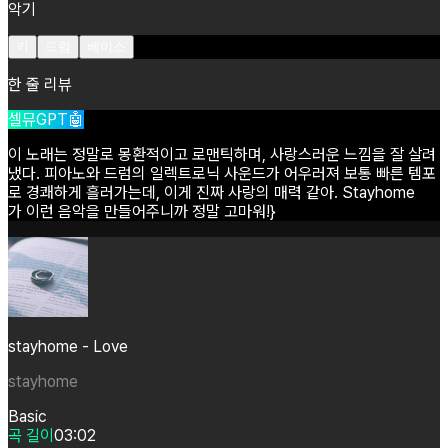
악기
키
드럼
베이스
한 줄 리뷰
셀뮤GPT🤖
이
노래는
정말로
몽환적이고
로맨틱하며,
사랑스러운
느낌을
잘
살려
냈다.
피아노와
드럼의
일렉트로닉
사운드가
어우러져
보통
빠른
템포
로
경쾌하게
흘러가는데,
이게
진짜
사랑의
매력
같아.
Stayhome
가
이런
음악을
만들어주니까
정말
고마워!}
stayhome - Love
stayhome
Basic
곡 길이
03:02