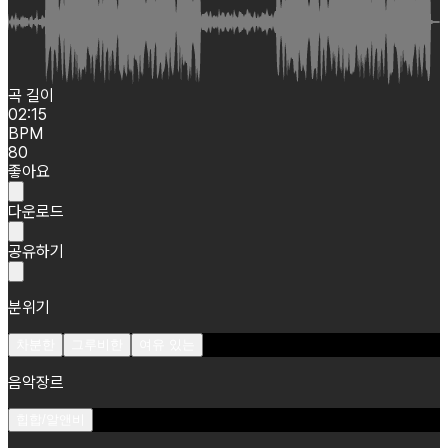
곡 길이
02:15
BPM
80
좋아요
다운로드
공유하기
분위기
차분한
그루비한
여유 있는
음악장르
힙합/알앤비