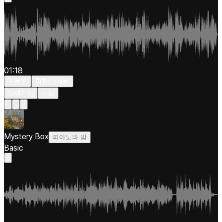
01:18
차분한
힙합/알앤비
일렉기타
느림
Mystery Box
피아노와 밤
Basic