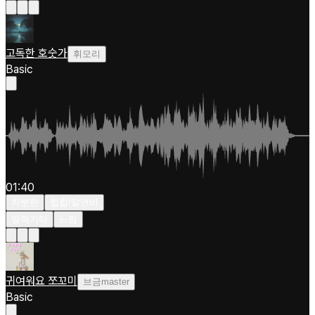
고독한 호숫가
휘모리
Basic
01:40
차분한
힙합/알앤비
일렉기타
느림
귀여워요 쪼꼬미
브금master
Basic