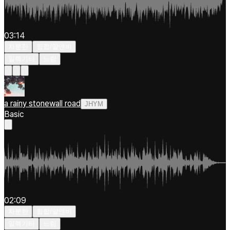
03:14
차분한
힙합/알앤비
일렉기타
느림
a rainy stonewall road
JHYM
Basic
02:09
차분한
힙합/알앤비
일렉기타
느림