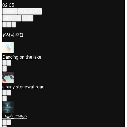
02:05
차분한
힙합/알앤비
일렉기타
느림
유사곡 추천
Dancing on the lake
a rainy stonewall road
고독한 호숫가