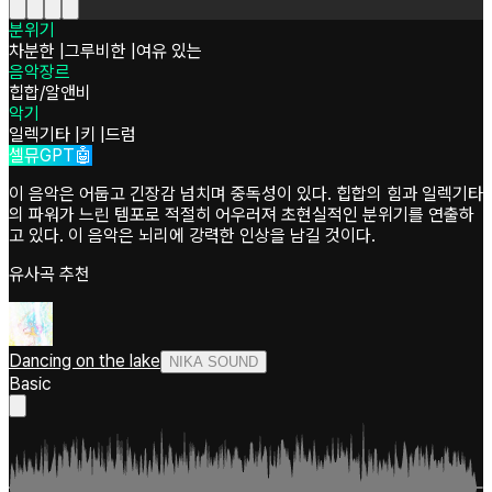
분위기
차분한
|
그루비한
|
여유 있는
음악장르
힙합/알앤비
악기
일렉기타
|
키
|
드럼
셀뮤GPT🤖
이 음악은 어둡고 긴장감 넘치며 중독성이 있다. 힙합의 힘과 일렉기타
의 파워가 느린 템포로 적절히 어우러져 초현실적인 분위기를 연출하
고 있다. 이 음악은 뇌리에 강력한 인상을 남길 것이다.
유사곡 추천
Dancing on the lake
NIKA SOUND
Basic