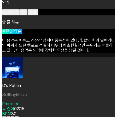
악기
일렉기타
키
드럼
한 줄 리뷰
셀뮤GPT🤖
이
음악은
어둡고
긴장감
넘치며
중독성이
있다.
힙합의
힘과
일렉기타
의
파워가
느린
템포로
적절히
어우러져
초현실적인
분위기를
연출하
고
있다.
이
음악은
뇌리에
강력한
인상을
남길
것이다.
D's Potion
SellBuyMusic
Premium
곡 길이
02:15
BPM
80