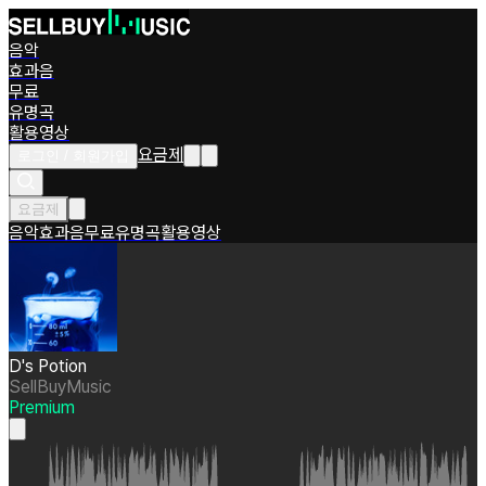
음악
효과음
무료
유명곡
활용영상
요금제
로그인 / 회원가입
요금제
음악
효과음
무료
유명곡
활용영상
D's Potion
SellBuyMusic
Premium