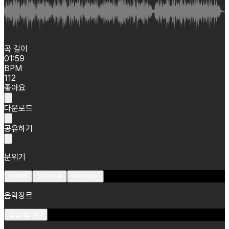
곡 길이
01:59
BPM
112
좋아요
다운로드
공유하기
분위기
차분한
부드러운
여유 있는
음악장르
힙합/알앤비