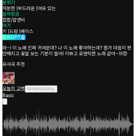
분위기
차분한
|
부드러운
|
여유 있는
음악장르
힙합/알앤비
악기
키
|
드럼
|
베이스
셀뮤GPT🤖
와~! 이 노래 진짜 귀여운데? 나 이 노래 좋아하는데? 뭔가 마음이 편
안해지고 꽃을 보는 기분이 들어! 이쁘고 로맨틱한 노래 같아~!!!😍
유사곡 추천
오늘의 고백
데이바이피아노
Basic