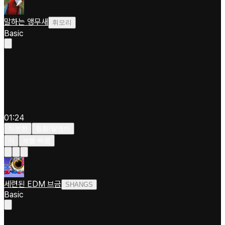
말하는 앵무새
휘모리
Basic
01:24
차분한
힙합/알앤비
키
보통 빠름
세련된 EDM 브금
SHANGS
Basic