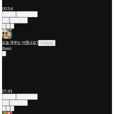
00:54
차분한
힙합/알앤비
키
보통 빠름
오늘 하루는 어땠나요?
브금냠냠
Basic
01:43
차분한
힙합/알앤비
키
보통 빠름