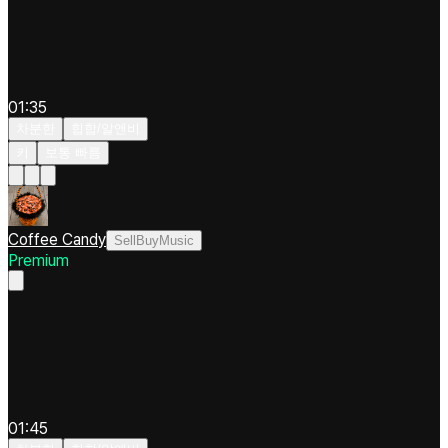
01:35
차분한
힙합/알앤비
키
보통 빠름
Coffee Candy
SellBuyMusic
Premium
01:45