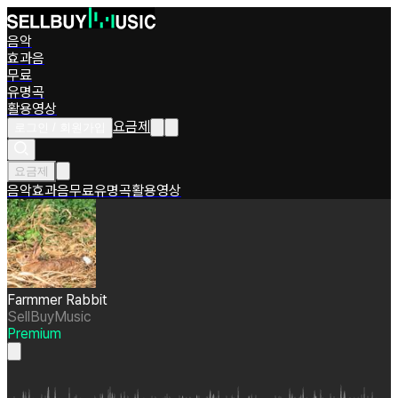
음악
효과음
무료
유명곡
활용영상
요금제
로그인 / 회원가입
요금제
음악
효과음
무료
유명곡
활용영상
Farmmer Rabbit
SellBuyMusic
Premium