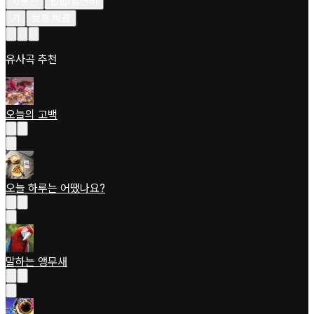
차분한
힙합/알앤비
키
보통 빠름
유사곡 추천
오늘의 고백
오늘 하루는 어땠나요?
말하는 앵무새