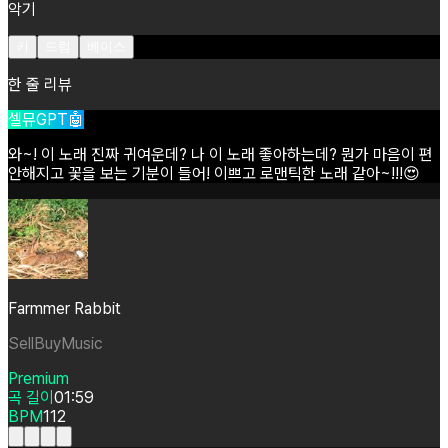
악기
키
드럼
베이스
한 줄 리뷰
셀뮤GPT🤖
와~!
이
노래
진짜
귀여운데?
나
이
노래
좋아하는데?
뭔가
마음이
편
안해지고
꽃을
보는
기분이
들어!
이쁘고
로맨틱한
노래
같아~!!!😍
Farmmer Rabbit
SellBuyMusic
Premium
곡 길이
01:59
BPM
112