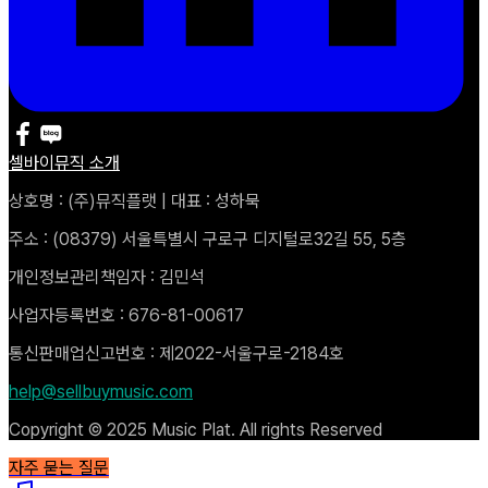
셀바이뮤직 소개
상호명 : (주)뮤직플랫 | 대표 : 성하묵
주소 : (08379) 서울특별시 구로구 디지털로32길 55, 5층
개인정보관리책임자 : 김민석
사업자등록번호 : 676-81-00617
통신판매업신고번호 : 제2022-서울구로-2184호
help@sellbuymusic.com
Copyright © 2025 Music Plat. All rights Reserved
자주 묻는 질문