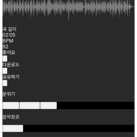
곡 길이
02:05
BPM
92
좋아요
다운로드
공유하기
분위기
따뜻한
부드러운
깨끗한
음악장르
뉴에이지