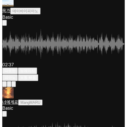
목가
데이바이피아노
Basic
02:37
따뜻한
뉴에이지
피아노
보통 빠름
너에게로
MangMARU
Basic