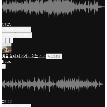
01:29
따뜻한
뉴에이지
피아노
보통 빠름
빛을 향해 나아가고 있는 거야
브금냠냠
Basic
02:22
따뜻한
뉴에이지