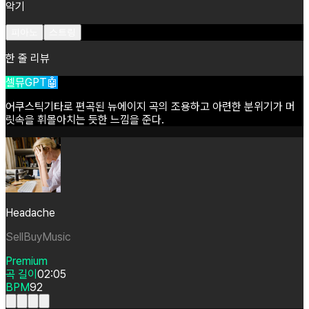
악기
피아노
스트링
한 줄 리뷰
셀뮤GPT🤖
어쿠스틱기타로
편곡된
뉴에이지
곡의
조용하고
아련한
분위기가
머
릿속을
휘몰아치는
듯한
느낌을
준다.
Headache
SellBuyMusic
Premium
곡 길이
02:05
BPM
92