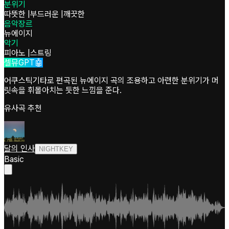
분위기
따뜻한
|
부드러운
|
깨끗한
음악장르
뉴에이지
악기
피아노
|
스트링
셀뮤GPT🤖
어쿠스틱기타로 편곡된 뉴에이지 곡의 조용하고 아련한 분위기가 머
릿속을 휘몰아치는 듯한 느낌을 준다.
유사곡 추천
달의 인사
NIGHTKEY
Basic