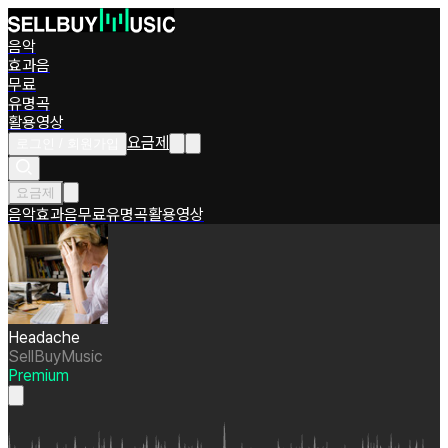
음악
효과음
무료
유명곡
활용영상
요금제
로그인 / 회원가입
요금제
음악
효과음
무료
유명곡
활용영상
Headache
SellBuyMusic
Premium