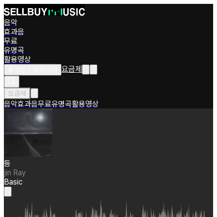
음악
효과음
무료
유명곡
활용영상
요금제
로그인 / 회원가입
요금제
음악
효과음
무료
유명곡
활용영상
등
jin Ray
Basic