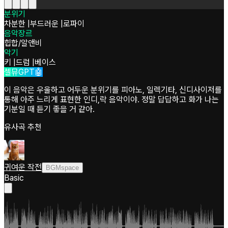
분위기
차분한
|
부드러운
|
로파이
음악장르
힙합/알앤비
악기
키
|
드럼
|
베이스
셀뮤GPT🤖
이 음악은 우울하고 어두운 분위기를 피아노, 일렉기타, 신디사이저를
통해 아주 느리게 표현한 인디,락 음악이야. 정말 답답하고 화가 나는
기분일 때 듣기 좋을 거 같아.
유사곡 추천
귀여운 작전
BGMspace
Basic