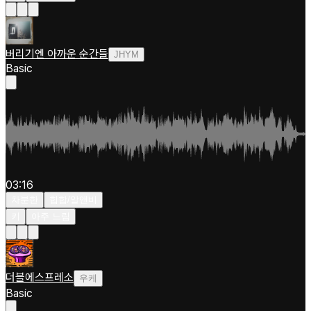
버리기엔 아까운 순간들
JHYM
Basic
03:16
차분한
힙합/알앤비
키
아주 느림
더블에스프레소
우케
Basic