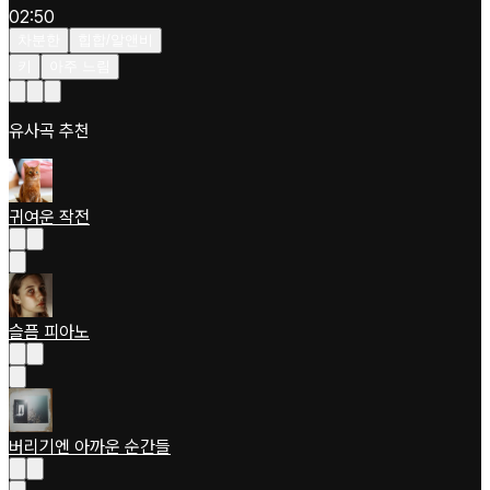
02:50
차분한
힙합/알앤비
키
아주 느림
유사곡 추천
귀여운 작전
슬픔 피아노
버리기엔 아까운 순간들