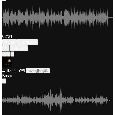
02:21
차분한
힙합/알앤비
키
아주 느림
그대가 내 안에
hwangjjang83
Basic