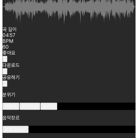
곡 길이
04:57
BPM
60
좋아요
다운로드
공유하기
분위기
차분한
부드러운
로파이
음악장르
힙합/알앤비