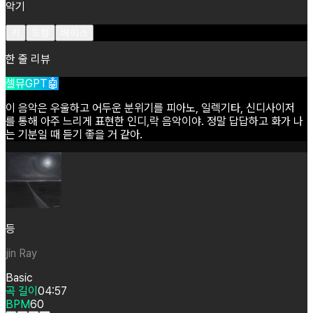
악기
키
드럼
베이스
한 줄 리뷰
셀뮤GPT🤖
이
음악은
우울하고
어두운
분위기를
피아노,
일렉기타,
신디사이저
를
통해
아주
느리게
표현한
인디,락
음악이야.
정말
답답하고
화가
나
는
기분일
때
듣기
좋을
거
같아.
등
jin Ray
Basic
곡 길이
04:57
BPM
60