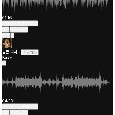
01:16
차분한
힙합/알앤비
키
아주 느림
슬픔 피아노
투핑거스
Basic
04:29
차분한
힙합/알앤비
키
아주 느림