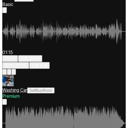
Basic
01:15
차분한
힙합/알앤비
어쿠스틱기타
보통 빠름
Washing Car
SellBuyMusic
Premium