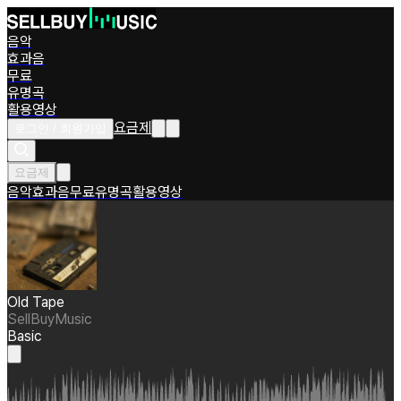
음악
효과음
무료
유명곡
활용영상
요금제
로그인 / 회원가입
요금제
음악
효과음
무료
유명곡
활용영상
Old Tape
SellBuyMusic
Basic