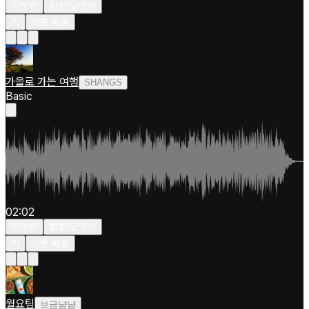
차분한
힙합/알앤비
키
보통 빠름
가을로 가는 여행
SHANGS
Basic
02:02
차분한
힙합/알앤비
키
보통 빠름
월요팅
브금냠냠