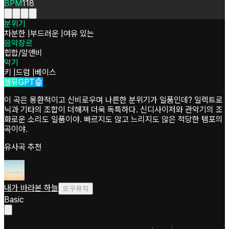
BPM
118
분위기
차분한
|
부드러운
|
여유 있는
음악장르
힙합/알앤비
악기
키
|
드럼
|
베이스
셀뮤GPT🤖
이 곡은 몽환적이고 신비로우며 나른한 분위기가 일품인데? 일렉트로
닉과 기타의 조합이 더해져 더욱 독특하다. 신디사이저와 관악기의 조
화로운 소리도 일품이야. 빠르지도 않고 느리지도 않은 적당한 템포의
곡이야.
유사곡 추천
내가 바라본 하늘
모구뮤직
Basic