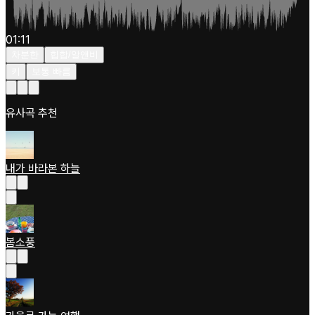
01:11
차분한
힙합/알앤비
키
보통 빠름
유사곡 추천
내가 바라본 하늘
봄소풍