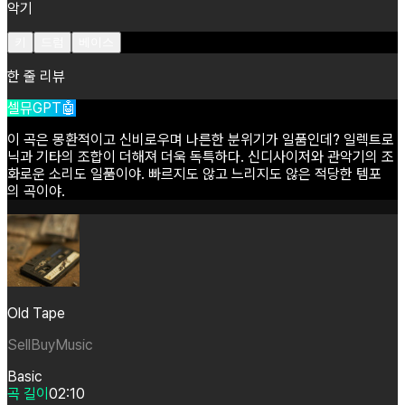
악기
키
드럼
베이스
한 줄 리뷰
셀뮤GPT🤖
이
곡은
몽환적이고
신비로우며
나른한
분위기가
일품인데?
일렉트로
닉과
기타의
조합이
더해져
더욱
독특하다.
신디사이저와
관악기의
조
화로운
소리도
일품이야.
빠르지도
않고
느리지도
않은
적당한
템포
의
곡이야.
Old Tape
SellBuyMusic
Basic
곡 길이
02:10