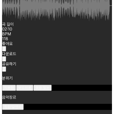
곡 길이
02:10
BPM
118
좋아요
다운로드
공유하기
분위기
차분한
부드러운
여유 있는
음악장르
힙합/알앤비