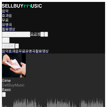
음악
효과음
무료
유명곡
활용영상
요금제
로그인 / 회원가입
요금제
음악
효과음
무료
유명곡
활용영상
Gime
SellBuyMusic
Basic