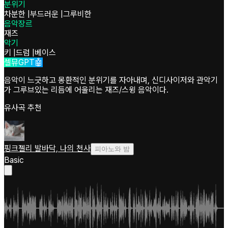
분위기
차분한
|
부드러운
|
그루비한
음악장르
재즈
악기
키
|
드럼
|
베이스
셀뮤GPT🤖
음악이 느긋하고 몽환적인 분위기를 자아내며, 신디사이저와 관악기
가 그루브있는 리듬에 어울리는 재즈/스윙 음악이다.
유사곡 추천
핑크젤리 발바닥, 나의 천사
피아노와 밤
Basic