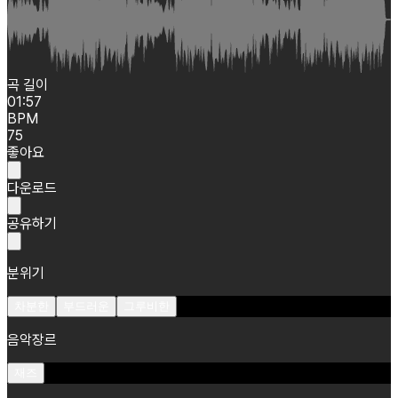
곡 길이
01:57
BPM
75
좋아요
다운로드
공유하기
분위기
차분한
부드러운
그루비한
음악장르
재즈