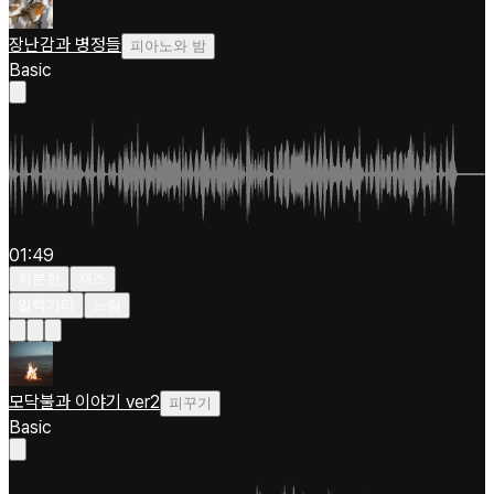
장난감과 병정들
피아노와 밤
Basic
01:49
차분한
재즈
일렉기타
느림
모닥불과 이야기 ver2
피꾸기
Basic