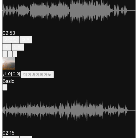
02:53
차분한
재즈
키
느림
넌 어디에
데이바이피아노
Basic
02:15