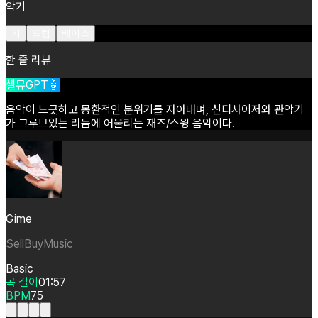
악기
키
드럼
베이스
한 줄 리뷰
셀뮤GPT🤖
음악이
느긋하고
몽환적인
분위기를
자아내며,
신디사이저와
관악기
가
그루브있는
리듬에
어울리는
재즈/스윙
음악이다.
Gime
SellBuyMusic
Basic
곡 길이
01:57
BPM
75