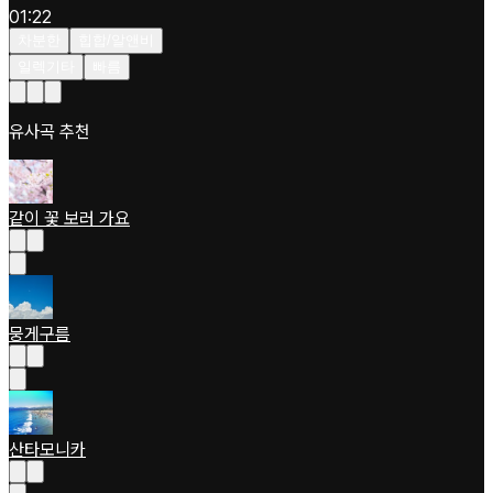
01:22
차분한
힙합/알앤비
일렉기타
빠름
유사곡 추천
같이 꽃 보러 가요
뭉게구름
산타모니카