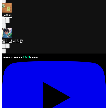
새출발
활기찬 시티팝