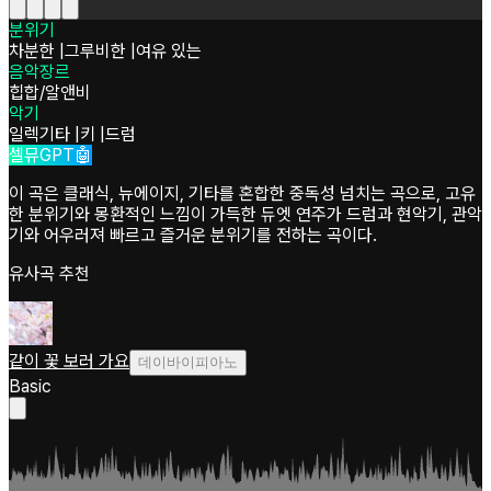
분위기
차분한
|
그루비한
|
여유 있는
음악장르
힙합/알앤비
악기
일렉기타
|
키
|
드럼
셀뮤GPT🤖
이 곡은 클래식, 뉴에이지, 기타를 혼합한 중독성 넘치는 곡으로, 고유
한 분위기와 몽환적인 느낌이 가득한 듀엣 연주가 드럼과 현악기, 관악
기와 어우러져 빠르고 즐거운 분위기를 전하는 곡이다.
유사곡 추천
같이 꽃 보러 가요
데이바이피아노
Basic