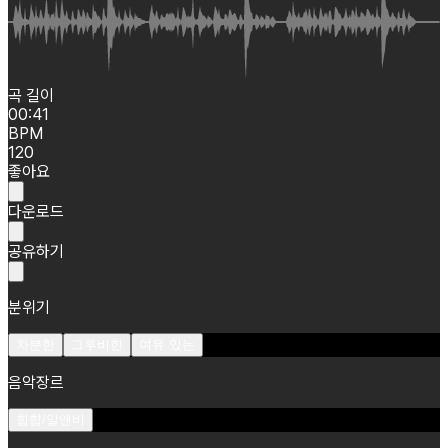
곡 길이
00:41
BPM
120
좋아요
다운로드
공유하기
분위기
차분한
그루비한
여유 있는
음악장르
힙합/알앤비