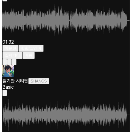
01:32
차분한
힙합/알앤비
일렉기타
빠름
활기찬 시티팝
SHANGS
Basic