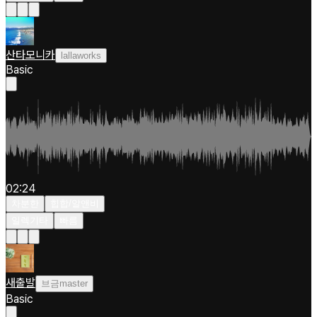
산타모니카
lallaworks
Basic
02:24
차분한
힙합/알앤비
일렉기타
빠름
새출발
브금master
Basic