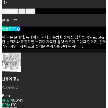
악기
일렉기타
키
드럼
한 줄 리뷰
셀뮤GPT🤖
이
곡은
클래식,
뉴에이지,
기타를
혼합한
중독성
넘치는
곡으로,
고유
한
분위기와
몽환적인
느낌이
가득한
듀엣
연주가
드럼과
현악기,
관악
기와
어우러져
빠르고
즐거운
분위기를
전하는
곡이다.
난쟁이 공방
Wayne62
Basic
곡 길이
00:41
BPM
120