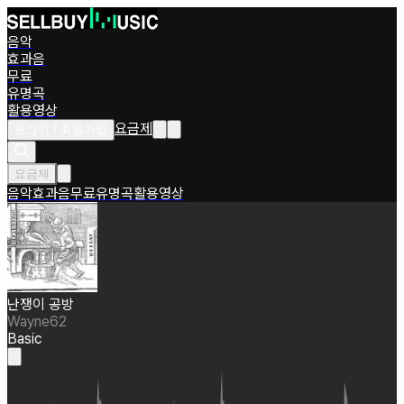
음악
효과음
무료
유명곡
활용영상
요금제
로그인 / 회원가입
요금제
음악
효과음
무료
유명곡
활용영상
난쟁이 공방
Wayne62
Basic