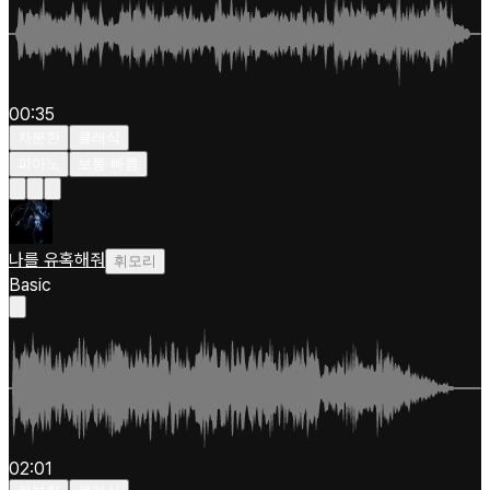
00:35
차분한
클래식
피아노
보통 빠름
나를 유혹해줘
휘모리
Basic
02:01