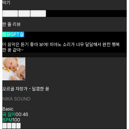
악기
피아노
드럼
베이스
한 줄 리뷰
셀뮤GPT🤖
이
음악은
듣기
좋아
보여!
피아노
소리가
너무
달달해서
완전
행복
한
꿈
같아~
오르골 자장가 - 달콤한 꿈
NIKA SOUND
Basic
곡 길이
00:46
BPM
100