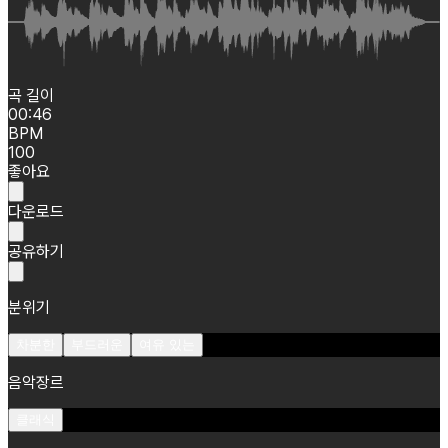
곡 길이
00:46
BPM
100
좋아요
다운로드
공유하기
분위기
차분한
부드러운
여유 있는
음악장르
클래식