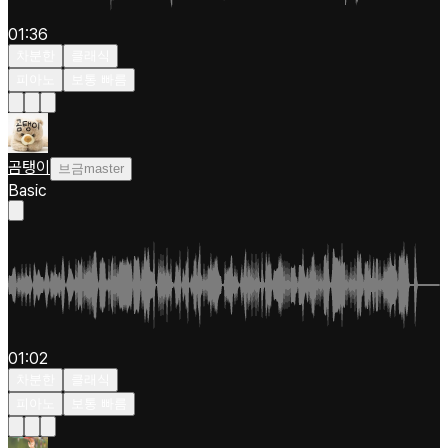
01:36
차분한
클래식
피아노
보통 빠름
곰탱이
브금master
Basic
01:02
차분한
클래식
피아노
보통 빠름