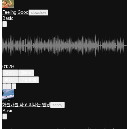
Feeling Good
slowslow
Basic
01:29
차분한
클래식
피아노
보통 빠름
하늘배를 타고 떠나는 엔딩
sandy
Basic