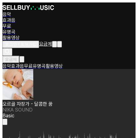
음악
효과음
무료
유명곡
활용영상
요금제
로그인 / 회원가입
요금제
음악
효과음
무료
유명곡
활용영상
오르골 자장가 - 달콤한 꿈
NIKA SOUND
Basic