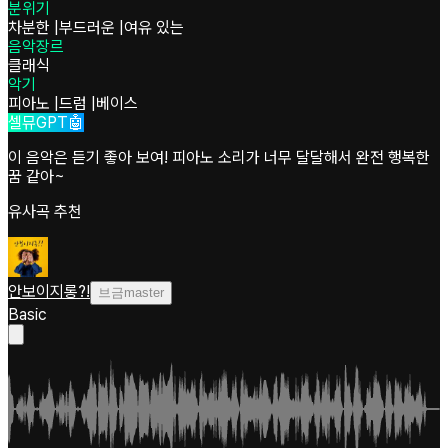
분위기
차분한
|
부드러운
|
여유 있는
음악장르
클래식
악기
피아노
|
드럼
|
베이스
셀뮤GPT🤖
이 음악은 듣기 좋아 보여! 피아노 소리가 너무 달달해서 완전 행복한
꿈 같아~
유사곡 추천
안보이지롱?!
브금master
Basic