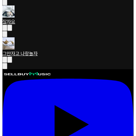
잘자요
그만자고 나랑놀자