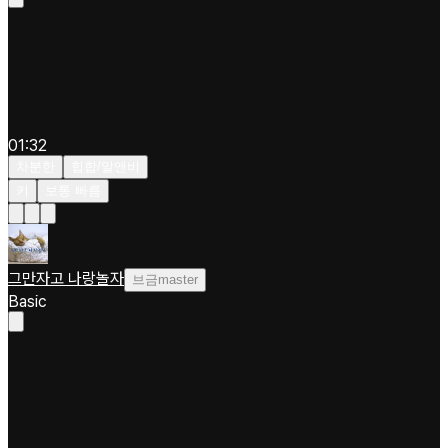
01:32
차분한
힙합/알앤비
키
보통 빠름
그만자고 나랑놀자
브금master
Basic