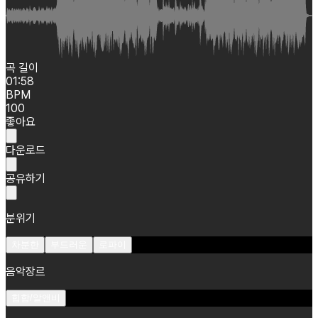
곡 길이
01:58
BPM
100
좋아요
다운로드
공유하기
분위기
차분한
부드러운
로파이
음악장르
힙합/알앤비