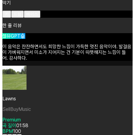
악기
키
드럼
베이스
한 줄 리뷰
셀뮤GPT🤖
이
음악은
잔잔하면서도
희망찬
느낌이
가득한
멋진
음악이야.
발걸음
이
가벼워지면서
미소가
지어지는
건
기분이
따뜻해지는
느낌이
들
어.
감사하다.
Lawns
SellBuyMusic
Premium
곡 길이
01:58
BPM
100