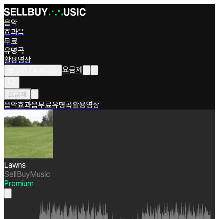
음악
효과음
무료
유명곡
활용영상
요금제
로그인 / 회원가입
요금제
음악
효과음
무료
유명곡
활용영상
Lawns
SellBuyMusic
Premium