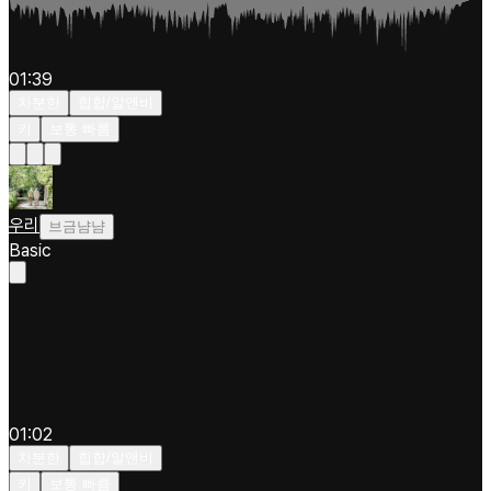
01:39
차분한
힙합/알앤비
키
보통 빠름
우리
브금냠냠
Basic
01:02
차분한
힙합/알앤비
키
보통 빠름