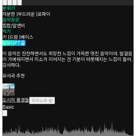
분위기
차분한
|
부드러운
|
로파이
음악장르
힙합/알앤비
악기
키
|
드럼
|
베이스
셀뮤GPT🤖
이 음악은 잔잔하면서도 희망찬 느낌이 가득한 멋진 음악이야. 발걸음
이 가벼워지면서 미소가 지어지는 건 기분이 따뜻해지는 느낌이 들어.
감사하다.
유사곡 추천
도시의 풍경들
피아노와 밤
Basic