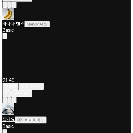
바나나 댄스
MangMARU
Basic
01:49
차분한
힙합/알앤비
키
보통 빠름
잘자요
데이바이피아노
Basic