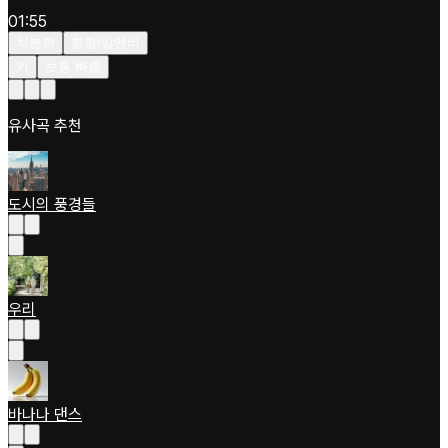
01:55
차분한
힙합/알앤비
키
보통 빠름
유사곡 추천
도시의 풍경들
우리
바나나 댄스