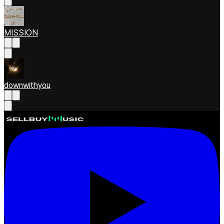
MISSION
downwithyou