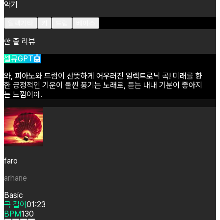
악기
일렉기타
키
드럼
베이스
한 줄 리뷰
셀뮤GPT🤖
와,
피아노와
드럼이
산뜻하게
어우러진
일렉트로닉
곡!
미래를
향
한
긍정적인
기운이
물씬
풍기는
노래로,
듣는
내내
기분이
좋아지
는
느낌이야.
faro
arhane
Basic
곡 길이
01:23
BPM
130