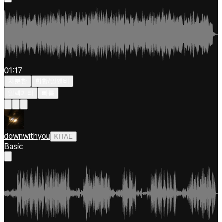
01:17
차분한
힙합/알앤비
일렉기타
빠름
downwithyou
KITAE
Basic