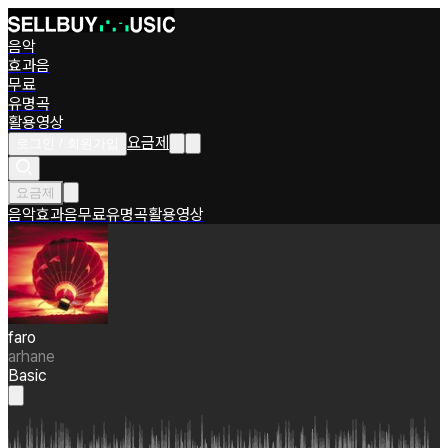
음악
효과음
무료
유명곡
활용영상
요금제
로그인 / 회원가입
요금제
음악
효과음
무료
유명곡
활용영상
faro
arhane
Basic