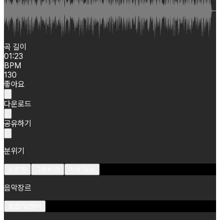
곡 길이
01:23
BPM
130
좋아요
다운로드
공유하기
분위기
차분한
그루비한
여유 있는
음악장르
힙합/알앤비