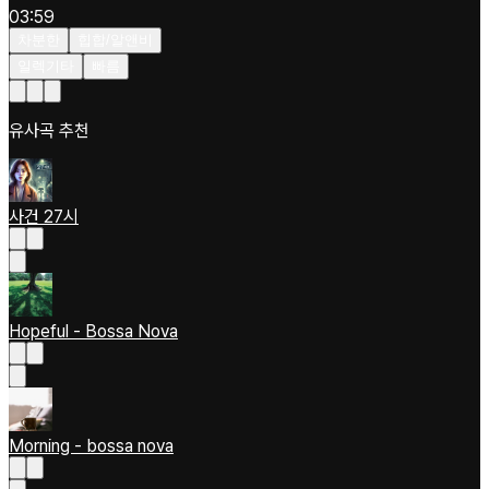
03:59
차분한
힙합/알앤비
일렉기타
빠름
유사곡 추천
사건 27시
Hopeful - Bossa Nova
Morning - bossa nova