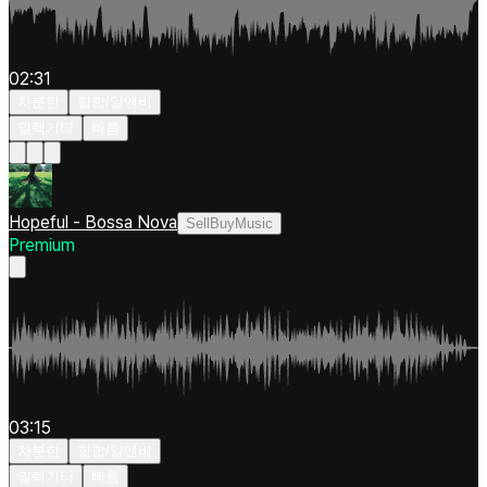
02:31
차분한
힙합/알앤비
일렉기타
빠름
Hopeful - Bossa Nova
SellBuyMusic
Premium
03:15
차분한
힙합/알앤비
일렉기타
빠름