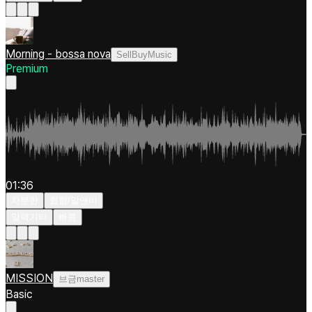
Morning - bossa nova
SellBuyMusic
Premium
01:36
차분한
힙합/알앤비
일렉기타
빠름
MISSION
브금master
Basic