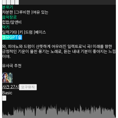
분위기
차분한
|
그루비한
|
여유 있는
음악장르
힙합/알앤비
악기
일렉기타
|
키
|
드럼
|
베이스
셀뮤GPT🤖
와, 피아노와 드럼이 산뜻하게 어우러진 일렉트로닉 곡! 미래를 향한
긍정적인 기운이 물씬 풍기는 노래로, 듣는 내내 기분이 좋아지는 느낌
이야.
유사곡 추천
사건 27시
모구뮤직
Basic