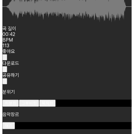
곡 길이
00:42
BPM
113
좋아요
다운로드
공유하기
분위기
차분한
그루비한
묵직한
음악장르
재즈