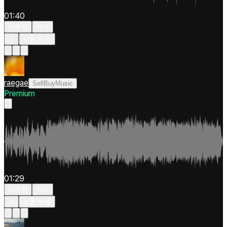
01:40
차분한
재즈
키
보통 빠름
raegae
SellBuyMusic
Premium
01:29
차분한
재즈
키
보통 빠름