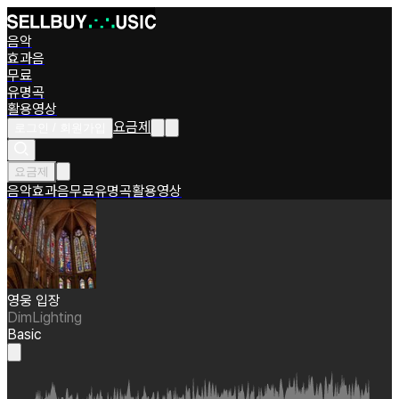
음악
효과음
무료
유명곡
활용영상
요금제
로그인 / 회원가입
요금제
음악
효과음
무료
유명곡
활용영상
영웅 입장
DimLighting
Basic