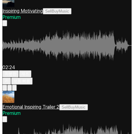
Inspiring Motivating
SellBuyMusic
Premium
02:24
차분한
재즈
키
보통 빠름
Emotional Inspiring Trailer 2
SellBuyMusic
Premium