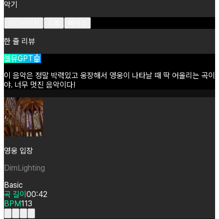
악기
신디사이저
드럼
베이스
한 줄 리뷰
셀뮤GPT🤖
이
음악은
정말
박력있고
웅장해서
영웅이
나타날
때
딱
어울리는
곡이
야.
너무
멋진
음악이다!
영웅 입장
DimLighting
Basic
곡 길이
00:42
BPM
113