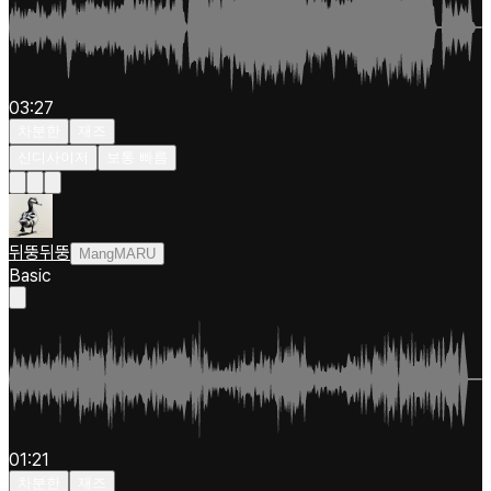
03:27
차분한
재즈
신디사이저
보통 빠름
뒤뚱뒤뚱
MangMARU
Basic
01:21
차분한
재즈