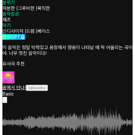
분위기
차분한
|
그루비한
|
묵직한
음악장르
재즈
악기
신디사이저
|
드럼
|
베이스
셀뮤GPT🤖
이 음악은 정말 박력있고 웅장해서 영웅이 나타날 때 딱 어울리는 곡이
야. 너무 멋진 음악이다!
유사곡 추천
꿈에서 만나!
lallaworks
Basic