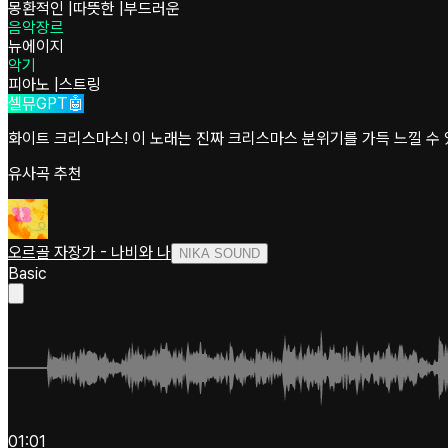
몽환적인
|
따뜻한
|
부드러운
음악장르
뉴에이지
악기
피아노
|
스트링
셀뮤GPT🤖
화이트 크리스마스! 이 노래는 진짜 크리스마스 분위기를 가득 느낄 수 
유사곡 추천
오르골 자장가 - 나비와 나
NIKA SOUND
Basic
01:01