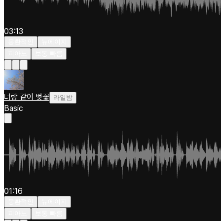
03:13
몽환적인
뉴에이지
피아노
보통 빠름
너랑 같이 벚꽃
라일밤
Basic
01:16
몽환적인
뉴에이지
피아노
보통 빠름