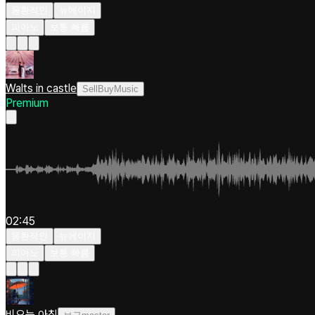
몽환적인
뉴에이지
피아노
보통 빠름
Walts in castle
SellBuyMusic
Premium
02:45
몽환적인
뉴에이지
피아노
보통 빠름
비오는 아침