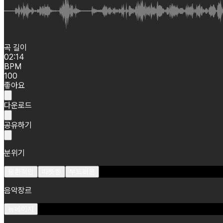
곡 길이
02:14
BPM
100
좋아요
다운로드
공유하기
분위기
몽환적인
따뜻한
부드러운
음악장르
뉴에이지