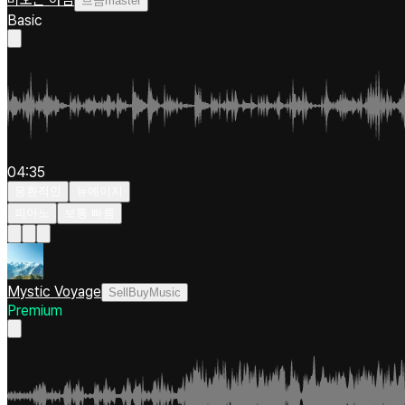
브금master
Basic
04:35
몽환적인
뉴에이지
피아노
보통 빠름
Mystic Voyage
SellBuyMusic
Premium