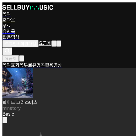
음악
효과음
무료
유명곡
활용영상
요금제
로그인 / 회원가입
요금제
음악
효과음
무료
유명곡
활용영상
화이트 크리스마스
minstory
Basic