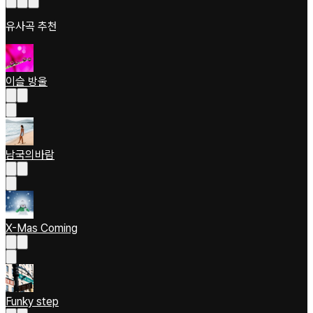
유사곡 추천
이슬 방울
남국의바람
X-Mas Coming
Funky step