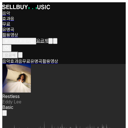
음악
효과음
무료
유명곡
활용영상
요금제
로그인 / 회원가입
요금제
음악
효과음
무료
유명곡
활용영상
Restless
Eddy Lee
Basic