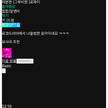
차분한
|
그루비한
|
로파이
음악장르
힙합/알앤비
악기
키
|
드럼
셀뮤GPT🤖
로코드라마에서 나올법한 음악이네요 ㅋㅋㅋ
유사곡 추천
이슬 방울
SHANGS
Basic
02:19