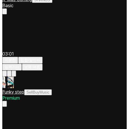
Basic
03:01
차분한
힙합/알앤비
일렉기타
보통 빠름
Funky step
SellBuyMusic
Premium