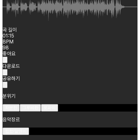
곡 길이
01:15
BPM
98
좋아요
다운로드
공유하기
분위기
차분한
그루비한
로파이
음악장르
힙합/알앤비