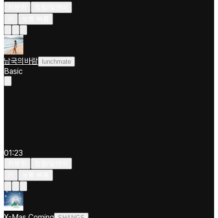
차분한
힙합/알앤비
키
보통 빠름
남국의바람
lunchmate
Basic
01:23
차분한
힙합/알앤비
키
보통 빠름
X-Mas Coming
SHANGS