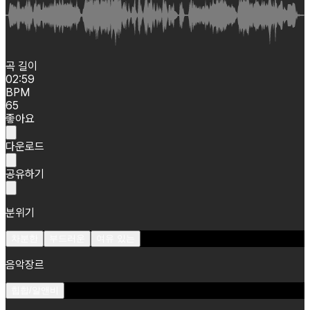
곡 길이
02:59
BPM
65
좋아요
다운로드
공유하기
분위기
차분한
부드러운
여유 있는
음악장르
힙합/알앤비