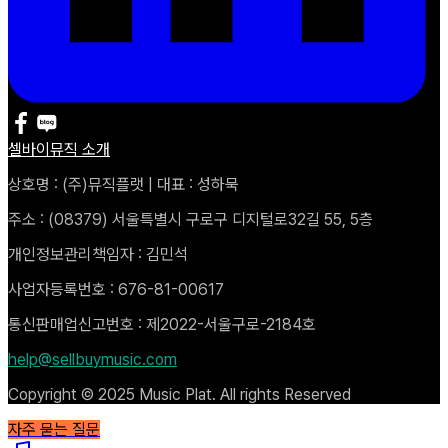
셀바이뮤직 소개
상호명 : (주)뮤직플랫 | 대표 : 성하묵
주소 : (08379) 서울특별시 구로구 디지털로32길 55, 5층
개인정보관리책임자 : 김민석
사업자등록번호 : 676-81-00617
통신판매업신고번호 : 제2022-서울구로-2184호
help@sellbuymusic.com
Copyright © 2025 Music Plat. All rights Reserved
자주 묻는 질문