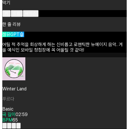
악기
키
드럼
베이스
한 줄 리뷰
셀뮤GPT🤖
어릴
적
추억을
회상하게
하는
신비롭고
로맨틱한
뉴에이지
음악.
겨
울
예식인
모바일
청첩장에
꼭
어울릴
것
같아!
Winter Land
푸르다
Basic
곡 길이
02:59
BPM
65