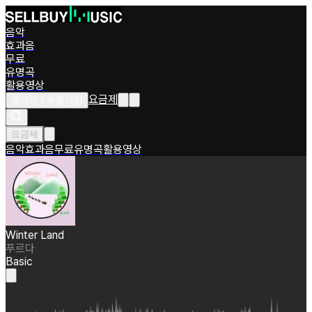
음악
효과음
무료
유명곡
활용영상
요금제
로그인 / 회원가입
요금제
음악
효과음
무료
유명곡
활용영상
Winter Land
푸르다
Basic