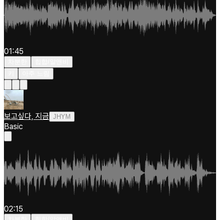
01:45
차분한
힙합/알앤비
키
아주 느림
보고싶다, 지금
JHYM
Basic
02:15
차분한
힙합/알앤비