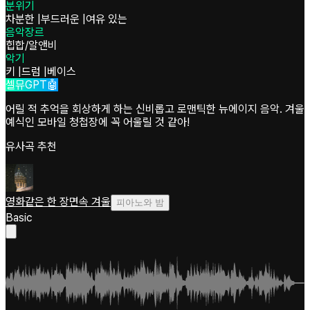
분위기
차분한
|
부드러운
|
여유 있는
음악장르
힙합/알앤비
악기
키
|
드럼
|
베이스
셀뮤GPT🤖
어릴 적 추억을 회상하게 하는 신비롭고 로맨틱한 뉴에이지 음악. 겨울
예식인 모바일 청첩장에 꼭 어울릴 것 같아!
유사곡 추천
영화같은 한 장면속 겨울
피아노와 밤
Basic