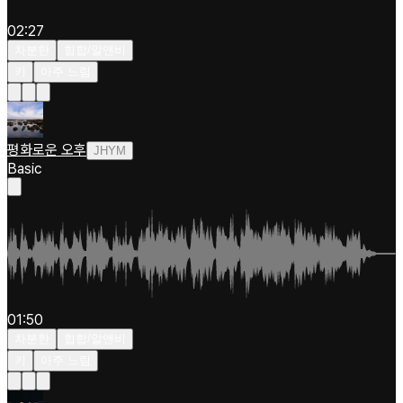
02:27
차분한
힙합/알앤비
키
아주 느림
평화로운 오후
JHYM
Basic
01:50
차분한
힙합/알앤비
키
아주 느림