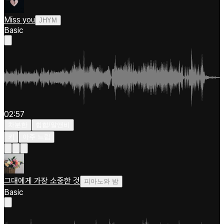
Miss you
JHYM
Basic
02:57
차분한
힙합/알앤비
키
아주 느림
그대에게 가장 소중한 것
피아노와 밤
Basic