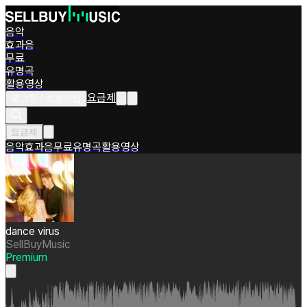
음악
효과음
무료
유명곡
활용영상
요금제
로그인 / 회원가입
요금제
음악
효과음
무료
유명곡
활용영상
dance virus
SellBuyMusic
Premium