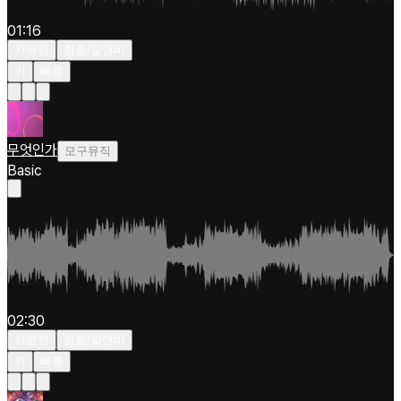
01:16
차분한
힙합/알앤비
키
빠름
무엇인가
모구뮤직
Basic
02:30
차분한
힙합/알앤비
키
빠름