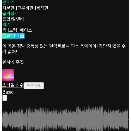
분위기
차분한
|
그루비한
|
묵직한
음악장르
힙합/알앤비
악기
키
|
드럼
|
베이스
셀뮤GPT🤖
이 곡은 정말 중독성 있는 일렉트로닉 댄스 음악이야! 가만히 있을 수
가 없어!
유사곡 추천
스타일 러쉬
모구뮤직
Basic