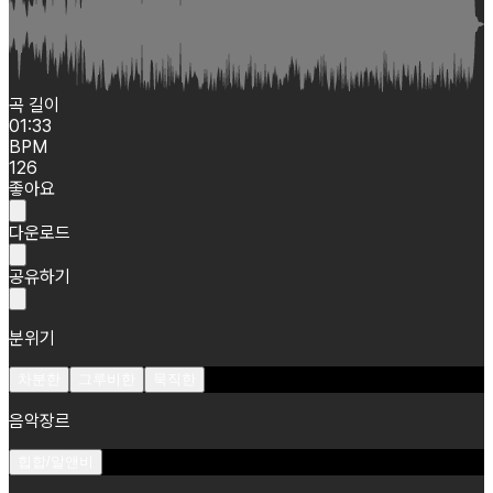
곡 길이
01:33
BPM
126
좋아요
다운로드
공유하기
분위기
차분한
그루비한
묵직한
음악장르
힙합/알앤비