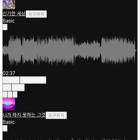
신기한 세상
모구뮤직
Basic
02:37
차분한
힙합/알앤비
키
빠름
니가 하지 못하는 그것
모구뮤직
Basic