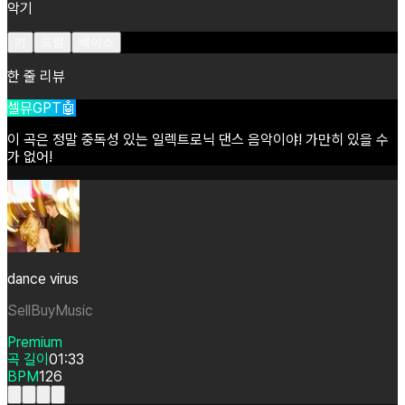
악기
키
드럼
베이스
한 줄 리뷰
셀뮤GPT🤖
이
곡은
정말
중독성
있는
일렉트로닉
댄스
음악이야!
가만히
있을
수
가
없어!
dance virus
SellBuyMusic
Premium
곡 길이
01:33
BPM
126