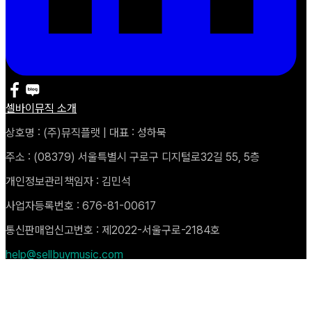
셀바이뮤직 소개
상호명 : (주)뮤직플랫 | 대표 : 성하묵
주소 : (08379) 서울특별시 구로구 디지털로32길 55, 5층
개인정보관리책임자 : 김민석
사업자등록번호 : 676-81-00617
통신판매업신고번호 : 제2022-서울구로-2184호
help@sellbuymusic.com
Copyright © 2025 Music Plat. All rights Reserved
자주 묻는 질문