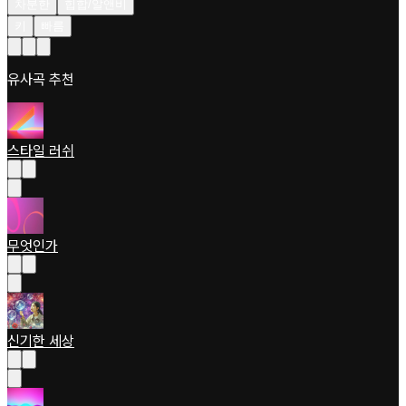
차분한
힙합/알앤비
키
빠름
유사곡 추천
스타일 러쉬
무엇인가
신기한 세상