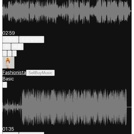
02:59
차분한
힙합/알앤비
키
빠름
Fashionista
SellBuyMusic
Basic
01:35