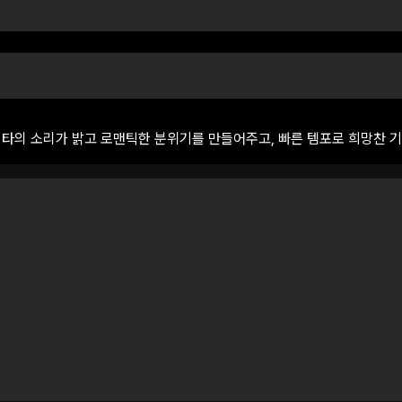
기타의
소리가
밝고
로맨틱한
분위기를
만들어주고,
빠른
템포로
희망찬
기