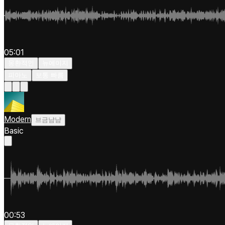
05:01
몽환적인
뉴에이지
피아노
보통 빠름
Modern
브금냠냠
Basic
00:53