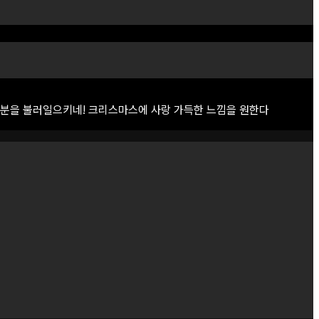
분을
불러일으키네!
크리스마스에
사랑
가득한
느낌을
원한다