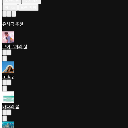
몽환적인
뉴에이지
피아노
보통 빠름
유사곡 추천
브이로거의 삶
today
바다의 봄