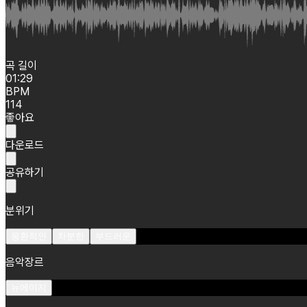
곡 길이
01:29
BPM
114
좋아요
다운로드
공유하기
분위기
몽환적인
차분한
부드러운
음악장르
뉴에이지