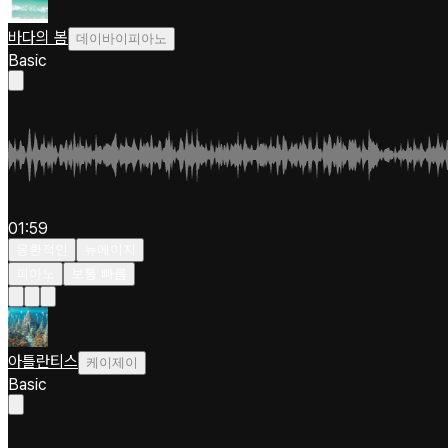
바다의 봄
데이바이피아노
Basic
01:59
몽환적인
뉴에이지
피아노
보통 빠름
아틀란티스
케이제이
Basic