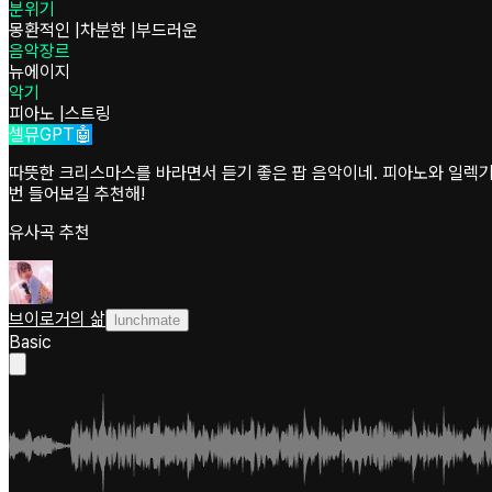
분위기
몽환적인
|
차분한
|
부드러운
음악장르
뉴에이지
악기
피아노
|
스트링
셀뮤GPT🤖
따뜻한 크리스마스를 바라면서 듣기 좋은 팝 음악이네. 피아노와 일렉기
번 들어보길 추천해!
유사곡 추천
브이로거의 삶
lunchmate
Basic