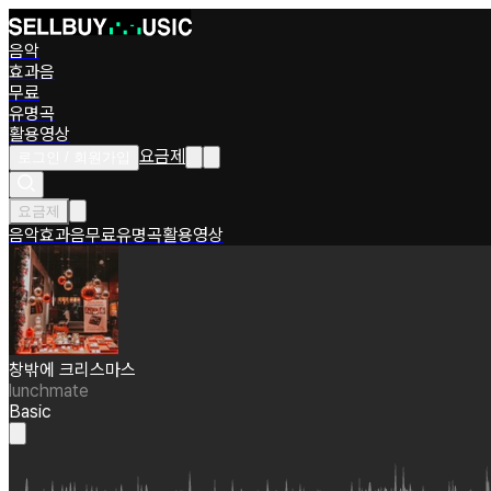
음악
효과음
무료
유명곡
활용영상
요금제
로그인 / 회원가입
요금제
음악
효과음
무료
유명곡
활용영상
창밖에 크리스마스
lunchmate
Basic