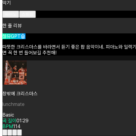
악기
피아노
스트링
한 줄 리뷰
셀뮤GPT🤖
따뜻한
크리스마스를
바라면서
듣기
좋은
팝
음악이네.
피아노와
일렉
면
꼭
한
번
들어보길
추천해!
창밖에 크리스마스
lunchmate
Basic
곡 길이
01:29
BPM
114