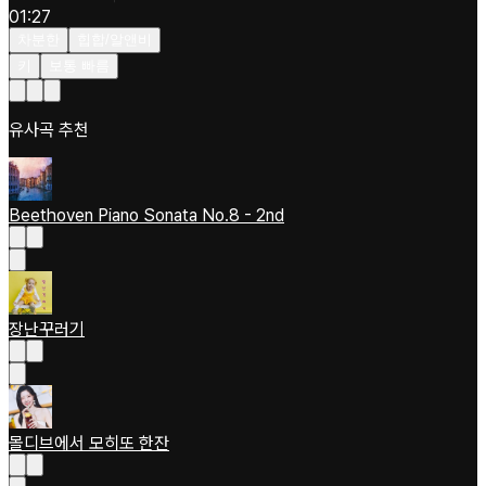
01:27
차분한
힙합/알앤비
키
보통 빠름
유사곡 추천
Beethoven Piano Sonata No.8 - 2nd
장난꾸러기
몰디브에서 모히또 한잔