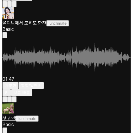
몰디브에서 모히또 한잔
lunchmate
Basic
01:47
차분한
힙합/알앤비
키
보통 빠름
첫 산책
lunchmate
Basic