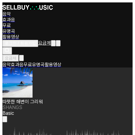
음악
효과음
무료
유명곡
활용영상
요금제
로그인 / 회원가입
요금제
음악
효과음
무료
유명곡
활용영상
따뜻한 해변이 그리워
SHANGS
Basic