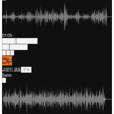
01:05
차분한
힙합/알앤비
키
보통 빠름
고양이 걸음
우케
Basic