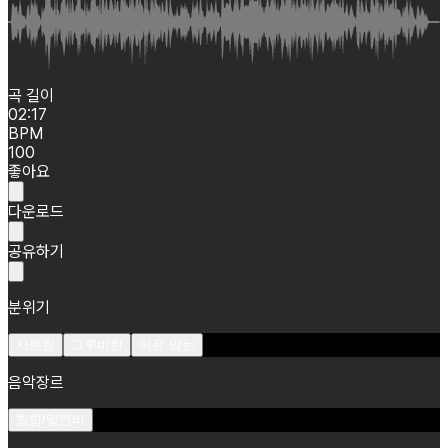
곡 길이
02:17
BPM
100
좋아요
다운로드
공유하기
분위기
차분한
그루비한
여유 있는
음악장르
힙합/알앤비