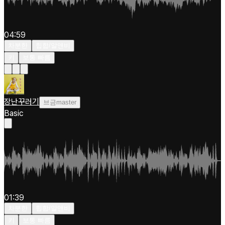
04:59
차분한
힙합/알앤비
키
보통 빠름
장난꾸러기
브금master
Basic
01:39
차분한
힙합/알앤비
키
보통 빠름