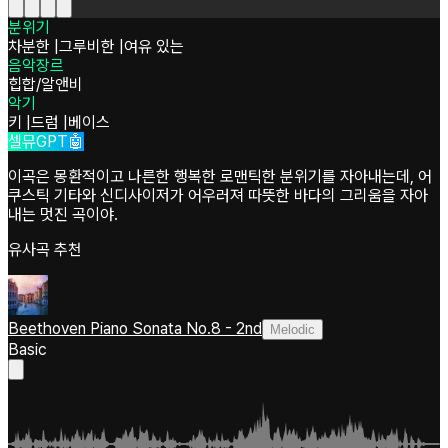
분위기
차분한
|
그루비한
|
여유 있는
음악장르
힙합/알앤비
악기
키
|
드럼
|
베이스
셀뮤GPT🤖
이곡은 몽환적이고 나른한 행복한 로맨틱한 분위기를 자아내는데, 어
쿠스틱 기타와 신디사이저가 어우러져 따뜻한 바다의 그리움을 자아
내는 멋진 곡이야.
유사곡 추천
Beethoven Piano Sonata No.8 - 2nd
Melodic
Basic