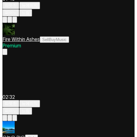
따뜻한
뉴에이지
피아노
느림
Fire Within Ashes
SellBuyMusic
Premium
02:32
따뜻한
뉴에이지
피아노
느림