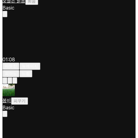
오늘은 맑음
희솜
Basic
01:08
따뜻한
뉴에이지
피아노
느림
봄비
피꾸기
Basic