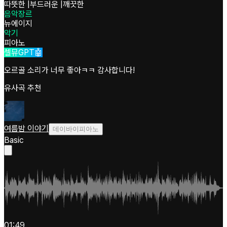
따뜻한
|
부드러운
|
깨끗한
음악장르
뉴에이지
악기
피아노
셀뮤GPT🤖
오르골 소리가 너무 좋아ㅋㅋ 감사합니다!
유사곡 추천
여름밤 이야기
데이바이피아노
Basic
01:49