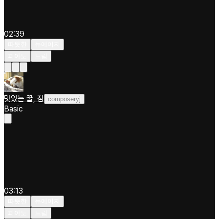
02:39
따뜻한
뉴에이지
피아노
느림
맛있는 꿀, 잠
composeryj
Basic
03:13
따뜻한
뉴에이지
피아노
느림