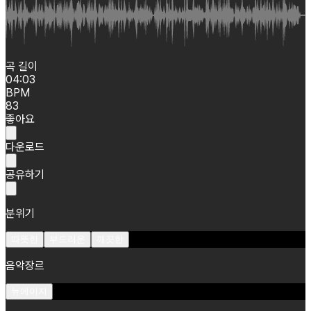
곡 길이
04:03
BPM
83
좋아요
다운로드
공유하기
분위기
따뜻한
부드러운
깨끗한
음악장르
뉴에이지