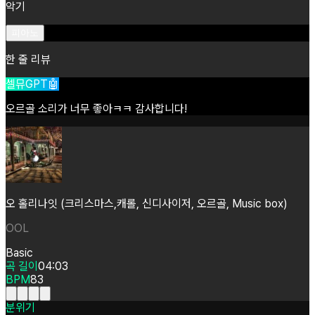
악기
피아노
한 줄 리뷰
셀뮤GPT🤖
오르골
소리가
너무
좋아ㅋㅋ
감사합니다!
오 홀리나잇 (크리스마스,캐롤, 신디사이저, 오르골, Music box)
OOL
Basic
곡 길이
04:03
BPM
83
분위기