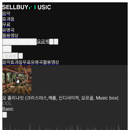
음악
효과음
무료
유명곡
활용영상
요금제
로그인 / 회원가입
요금제
음악
효과음
무료
유명곡
활용영상
오 홀리나잇 (크리스마스,캐롤, 신디사이저, 오르골, Music box)
OOL
Basic