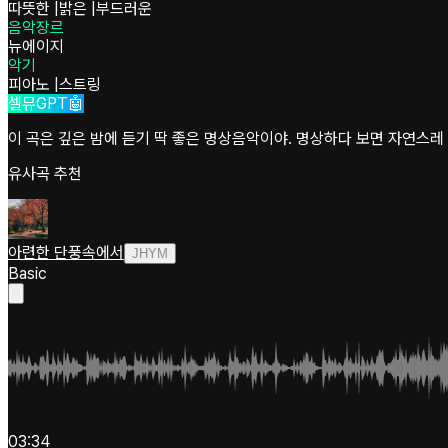
따뜻한
|
밝은
|
부드러운
음악장르
뉴에이지
악기
피아노
|
스트링
셀뮤GPT🤖
이 곡은 깊은 밤에 듣기 딱 좋은 명상음악이야. 명상하다 보면 자연스레 
유사곡 추천
아련한 단풍속에서
JHYM
Basic
03:34