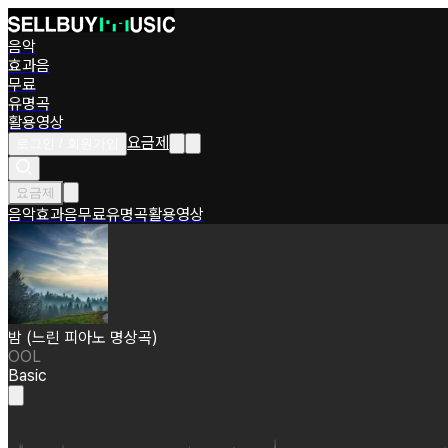
음악
효과음
무료
유명곡
활용영상
요금제
로그인 / 회원가입
요금제
음악
효과음
무료
유명곡
활용영상
밤 (느린 피아노 명상곡)
OOL
Basic