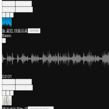
따뜻한
뉴에이지
피아노
아주 느림
늘 같은 마음으로
JHYM
Basic
02:01
따뜻한
뉴에이지
피아노
아주 느림
견뎌내야 하는 것