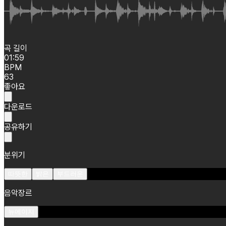
곡 길이
01:59
BPM
63
좋아요
다운로드
공유하기
분위기
따뜻한
밝은
부드러운
음악장르
뉴에이지