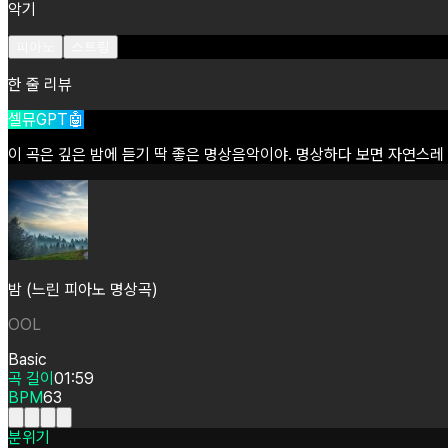
악기
피아노
스트링
한 줄 리뷰
셀뮤GPT🤖
이
곡은
깊은
밤에
듣기
딱
좋은
명상음악이야.
명상하다
보면
자연스레
밤 (느린 피아노 명상곡)
OOL
Basic
곡 길이
01:59
BPM
63
분위기