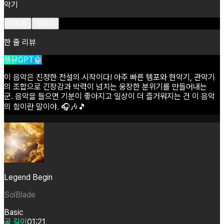
악기
스트링
관악기
한 줄 리뷰
셀뮤GPT🤖
이
음악은
진정한
전설의
시작이다!
아주
빠른
템포와
현악기,
관악기
의
조합으로
긴장감과
박력이
넘치는
웅장한
분위기를
만들어내는
군.
음악을
들으면
기분이
좋아지고
일상이
더
즐거워지는
건
이
음악
의
힘이란
말이야.
🎧🎶🎵
Legend Begin
SolBlade
Basic
곡 길이
01:21