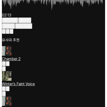
02:13
빈티지한
클래식
스트링
아주 빠름
유사곡 추천
Chamber 2
Winter’s Faint Voice