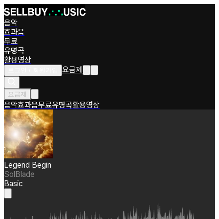
음악
효과음
무료
유명곡
활용영상
요금제
로그인 / 회원가입
요금제
음악
효과음
무료
유명곡
활용영상
Legend Begin
SolBlade
Basic