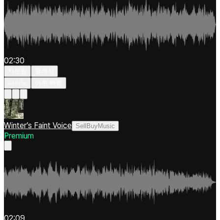
02:30
차분한
클래식
피아노
아주 빠름
Winter’s Faint Voice
SellBuyMusic
Premium
02:09