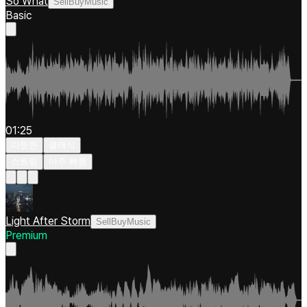
So What
SellBuyMusic
Basic
01:25
따뜻한
클래식
스트링
아주 빠름
Light After Storm
SellBuyMusic
Premium