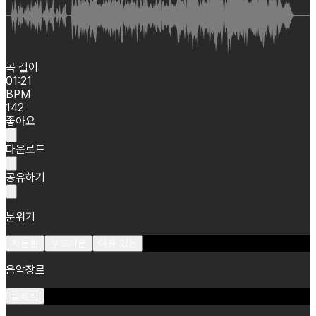
곡 길이
01:21
BPM
142
좋아요
다운로드
공유하기
분위기
차분한
부드러운
여유 있는
음악장르
클래식