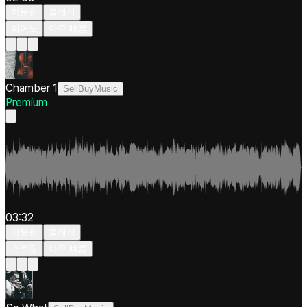
차분한
클래식
피아노
아주 빠름
Chamber 1
SellBuyMusic
Premium
03:32
따뜻한
클래식
스트링
아주 빠름