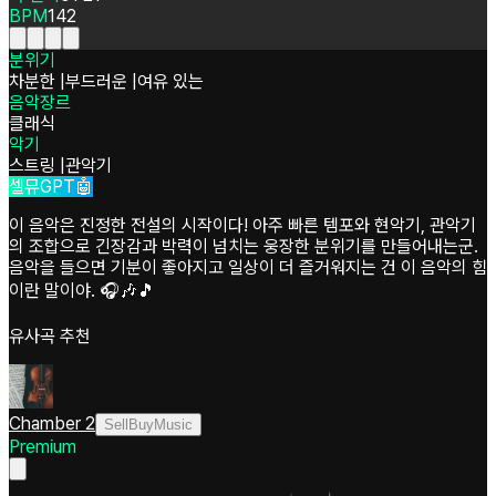
BPM
142
분위기
차분한
|
부드러운
|
여유 있는
음악장르
클래식
악기
스트링
|
관악기
셀뮤GPT🤖
이 음악은 진정한 전설의 시작이다! 아주 빠른 템포와 현악기, 관악기
의 조합으로 긴장감과 박력이 넘치는 웅장한 분위기를 만들어내는군.
음악을 들으면 기분이 좋아지고 일상이 더 즐거워지는 건 이 음악의 힘
이란 말이야. 🎧🎶🎵
유사곡 추천
Chamber 2
SellBuyMusic
Premium