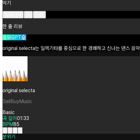
악기
일렉기타
키
드럼
한 줄 리뷰
셀뮤GPT🤖
original
selecta는
일렉기타를
중심으로
한
경쾌하고
신나는
댄스
음악
original selecta
SellBuyMusic
Basic
곡 길이
01:33
BPM
85
분위기