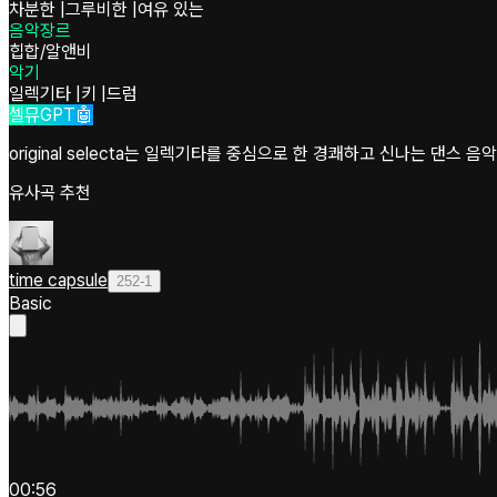
차분한
|
그루비한
|
여유 있는
음악장르
힙합/알앤비
악기
일렉기타
|
키
|
드럼
셀뮤GPT🤖
original selecta는 일렉기타를 중심으로 한 경쾌하고 신나는 댄
유사곡 추천
time capsule
252-1
Basic
00:56