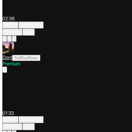
02:36
차분한
힙합/알앤비
일렉기타
느림
Dort
SellBuyMusic
Premium
01:33
차분한
힙합/알앤비
일렉기타
느림