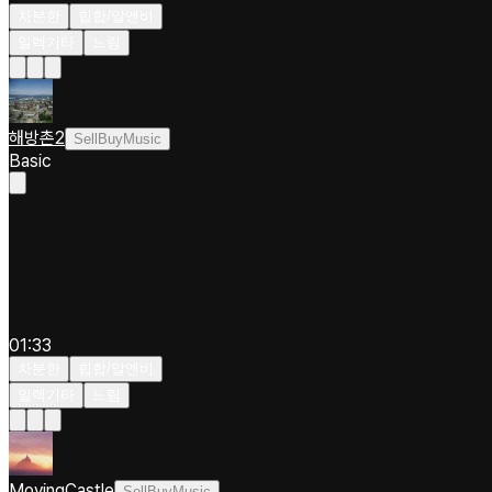
차분한
힙합/알앤비
일렉기타
느림
해방촌2
SellBuyMusic
Basic
01:33
차분한
힙합/알앤비
일렉기타
느림
MovingCastle
SellBuyMusic