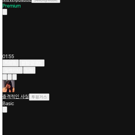
Premium
01:55
차분한
힙합/알앤비
일렉기타
느림
충격적인 사실
투핑거스
Basic