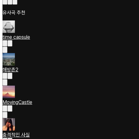
유사곡 추천
time capsule
해방촌2
MovingCastle
충격적인 사실