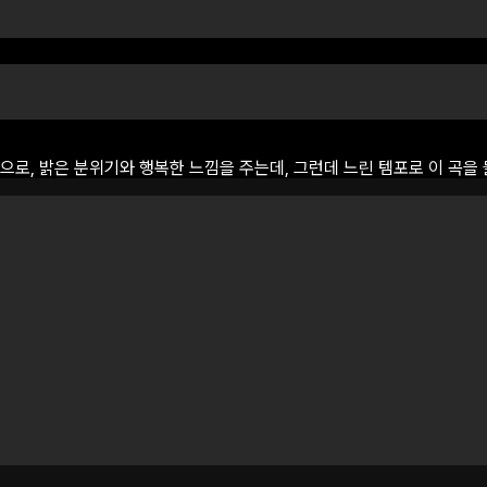
으로,
밝은
분위기와
행복한
느낌을
주는데,
그런데
느린
템포로
이
곡을