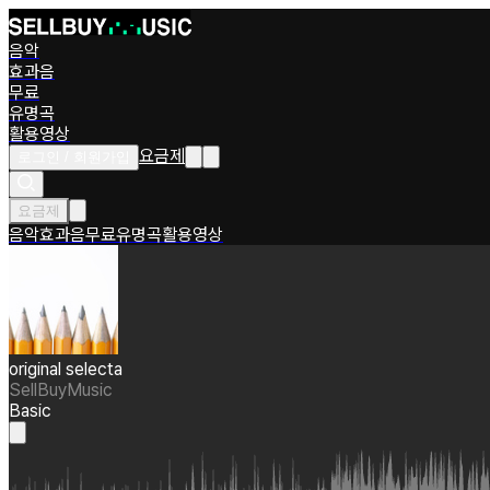
음악
효과음
무료
유명곡
활용영상
요금제
로그인 / 회원가입
요금제
음악
효과음
무료
유명곡
활용영상
original selecta
SellBuyMusic
Basic