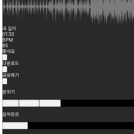
곡 길이
01:33
BPM
85
좋아요
다운로드
공유하기
분위기
차분한
그루비한
여유 있는
음악장르
힙합/알앤비