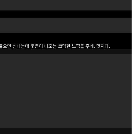
들으면
신나는데
웃음이
나오는
코믹한
느낌을
주네.
멋지다.