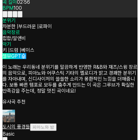
곡 길이
02:56
BPM
100
분위기
차분한
|
부드러운
|
로파이
음악장르
힙합/알앤비
악기
키
|
드럼
|
베이스
셀뮤GPT🤖
이 노래는 우리동네 분위기를 말끔하게 반영한 R&B와 재즈/스윙 장르
의 음악으로, 피아노와 어쿠스틱 기타의 멜로디가 밝고 경쾌한 분위기
를 자아내며, 신디사이저의 쓸쓸한 소리가 몽환적인 느낌을 더해줍니
다. 보통 빠른 템포로 모두를 춤추게 만드는 이 곡은 그루브가 확실한
만족감을 주는데, 정말 멋진 곡이네요!
유사곡 추천
도시의 풍경들
피아노와 밤
Basic