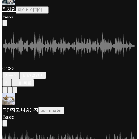
잘자요
데이바이피아노
Basic
01:32
차분한
힙합/알앤비
키
보통 빠름
그만자고 나랑놀자
브금master
Basic