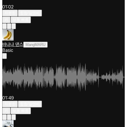
01:02
차분한
힙합/알앤비
키
보통 빠름
바나나 댄스
MangMARU
Basic
01:49
차분한
힙합/알앤비
키
보통 빠름