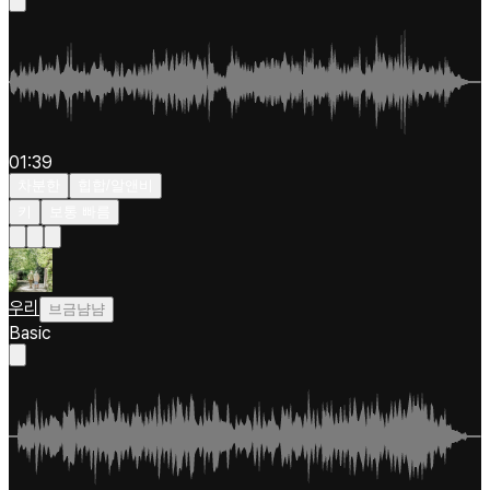
01:39
차분한
힙합/알앤비
키
보통 빠름
우리
브금냠냠
Basic