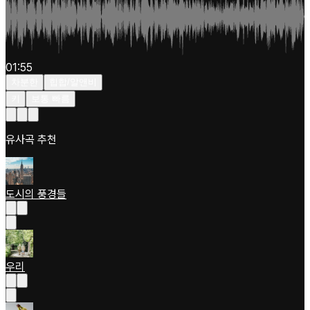
01:55
차분한
힙합/알앤비
키
보통 빠름
유사곡 추천
도시의 풍경들
우리