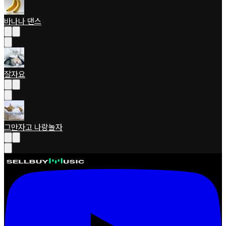
바나나 댄스
잘자요
그만자고 나랑놀자