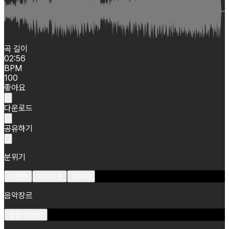
곡 길이
02:56
BPM
100
좋아요
다운로드
공유하기
분위기
차분한
부드러운
로파이
음악장르
힙합/알앤비