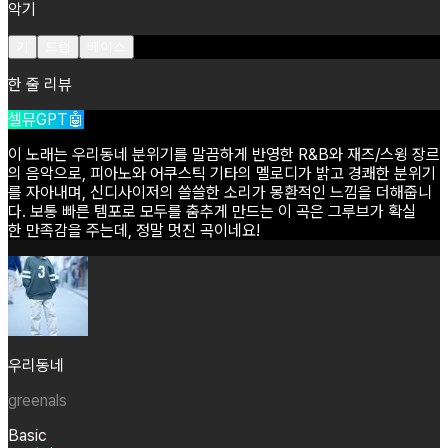
악기
키
드럼
베이스
한 줄 리뷰
셀뮤GPT🤖
이
노래는
우리동네
분위기를
말끔하게
반영한
R&B와
재즈/스윙
장르
의
음악으로,
피아노와
어쿠스틱
기타의
멜로디가
밝고
경쾌한
분위기
를
자아내며,
신디사이저의
쓸쓸한
소리가
몽환적인
느낌을
더해줍니
다.
보통
빠른
템포로
모두를
춤추게
만드는
이
곡은
그루브가
확실
한
만족감을
주는데,
정말
멋진
곡이네요!
우리동네
greenals
Basic