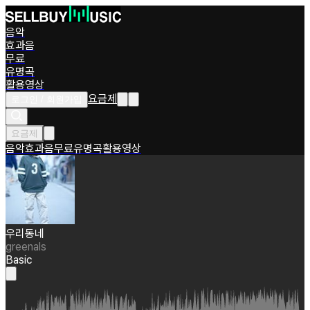
음악
효과음
무료
유명곡
활용영상
요금제
로그인 / 회원가입
요금제
음악
효과음
무료
유명곡
활용영상
우리동네
greenals
Basic