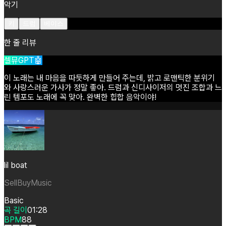
악기
키
드럼
베이스
한 줄 리뷰
셀뮤GPT🤖
이
노래는
내
마음을
따듯하게
만들어
주는데,
밝고
로맨틱한
분위기
와
사랑스러운
가사가
정말
좋아.
드럼과
신디사이저의
멋진
조합과
느
린
템포도
노래에
꼭
맞아.
완벽한
힙합
음악이야!
lil boat
SellBuyMusic
Basic
곡 길이
01:28
BPM
88