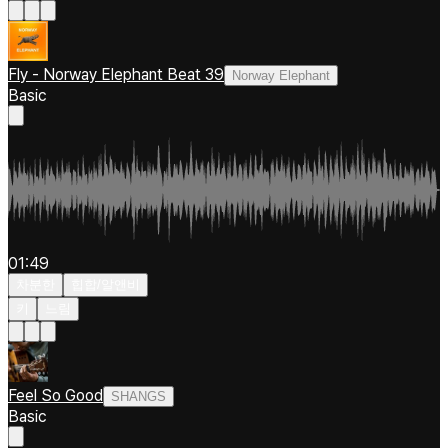
Fly - Norway Elephant Beat 39
Norway Elephant
Basic
01:49
차분한
힙합/알앤비
키
느림
Feel So Good
SHANGS
Basic