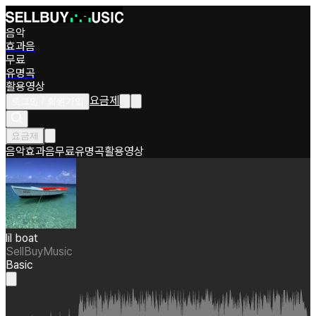
음악
효과음
무료
유명곡
활용영상
요금제
로그인 / 회원가입
요금제
음악
효과음
무료
유명곡
활용영상
lil boat
SellBuyMusic
Basic