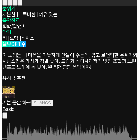
분위기
차분한
|
그루비한
|
여유 있는
음악장르
힙합/알앤비
악기
키
|
드럼
|
베이스
셀뮤GPT🤖
이 노래는 내 마음을 따듯하게 만들어 주는데, 밝고 로맨틱한 분위기와
사랑스러운 가사가 정말 좋아. 드럼과 신디사이저의 멋진 조합과 느린
템포도 노래에 꼭 맞아. 완벽한 힙합 음악이야!
유사곡 추천
기분 좋은 하루
SHANGS
Basic