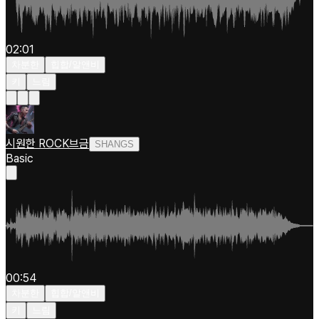
02:01
차분한
힙합/알앤비
키
느림
시원한 ROCK브금
SHANGS
Basic
00:54
차분한
힙합/알앤비
키
느림