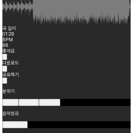
곡 길이
01:28
BPM
88
좋아요
다운로드
공유하기
분위기
차분한
그루비한
여유 있는
음악장르
힙합/알앤비