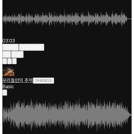
03:03
차분한
힙합/알앤비
키
느림
우리들만의 추억
SHANGS
Basic