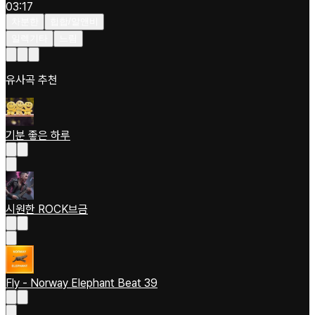
03:17
차분한
힙합/알앤비
일렉기타
느림
유사곡 추천
기분 좋은 하루
시원한 ROCK브금
Fly - Norway Elephant Beat 39