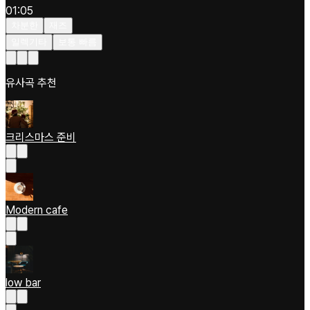
01:05
차분한
재즈
일렉기타
보통 빠름
유사곡 추천
크리스마스 준비
Modern cafe
low bar