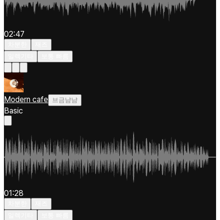
02:47
차분한
재즈
일렉기타
보통 빠름
Modern cafe
브금냠냠
Basic
01:28
차분한
재즈
일렉기타
보통 빠름