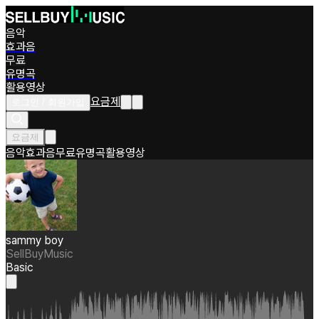
음악
효과음
무료
유명곡
활용영상
요금제
로그인 / 회원가입
요금제
음악
효과음
무료
유명곡
활용영상
sammy boy
SellBuyMusic
Basic