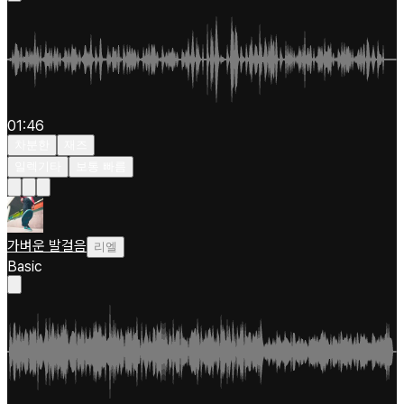
01:46
차분한
재즈
일렉기타
보통 빠름
가벼운 발걸음
리엘
Basic