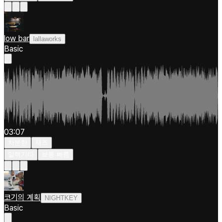
low bar
lallaworks
Basic
03:07
차분한
재즈
일렉기타
보통 빠름
코기의 계획
NIGHTKEY
Basic