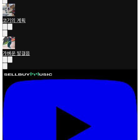
코기의 계획
가벼운 발걸음