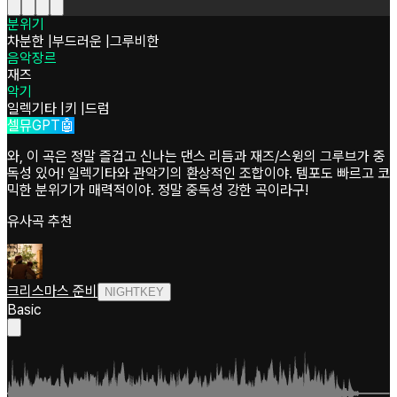
분위기
차분한
|
부드러운
|
그루비한
음악장르
재즈
악기
일렉기타
|
키
|
드럼
셀뮤GPT🤖
와, 이 곡은 정말 즐겁고 신나는 댄스 리듬과 재즈/스윙의 그루브가 중
독성 있어! 일렉기타와 관악기의 환상적인 조합이야. 템포도 빠르고 코
믹한 분위기가 매력적이야. 정말 중독성 강한 곡이라구!
유사곡 추천
크리스마스 준비
NIGHTKEY
Basic