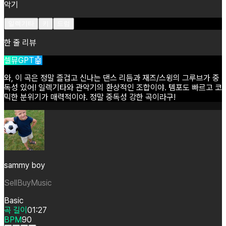
악기
일렉기타
키
드럼
한 줄 리뷰
셀뮤GPT🤖
와,
이
곡은
정말
즐겁고
신나는
댄스
리듬과
재즈/스윙의
그루브가
중
독성
있어!
일렉기타와
관악기의
환상적인
조합이야.
템포도
빠르고
코
믹한
분위기가
매력적이야.
정말
중독성
강한
곡이라구!
sammy boy
SellBuyMusic
Basic
곡 길이
01:27
BPM
90