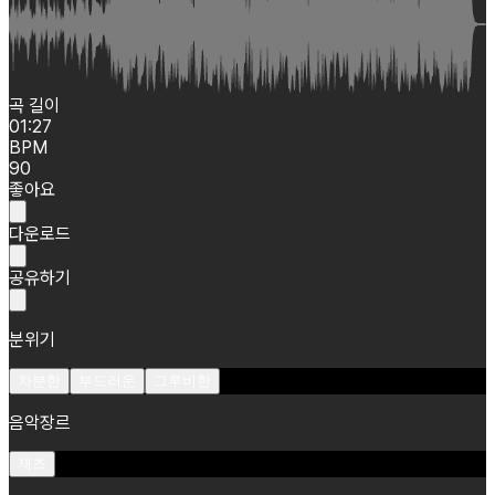
곡 길이
01:27
BPM
90
좋아요
다운로드
공유하기
분위기
차분한
부드러운
그루비한
음악장르
재즈