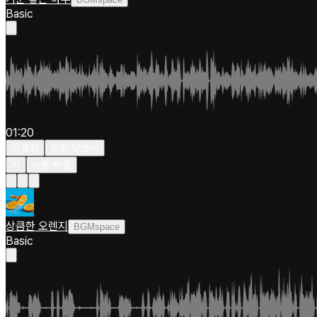
Basic
01:20
차분한
힙합/알앤비
키
보통 빠름
상큼한 오렌지
BGMspace
Basic