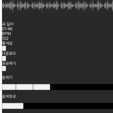
곡 길이
01:48
BPM
102
좋아요
다운로드
공유하기
분위기
차분한
부드러운
그루비한
음악장르
힙합/알앤비