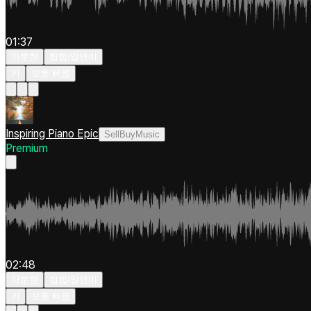
01:37
차분한
힙합/알앤비
키
보통 빠름
Inspiring Piano Epic
SellBuyMusic
Premium
02:48
차분한
힙합/알앤비
키
보통 빠름