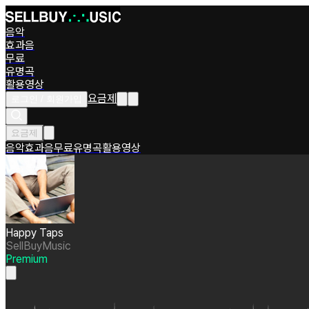
음악
효과음
무료
유명곡
활용영상
요금제
로그인 / 회원가입
요금제
음악
효과음
무료
유명곡
활용영상
Happy Taps
SellBuyMusic
Premium