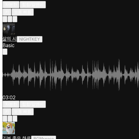
차분한
힙합/알앤비
키
보통 빠름
삶의 시
NIGHTKEY
Basic
03:02
차분한
힙합/알앤비
키
보통 빠름
기분 좋은 하루
BGMspace