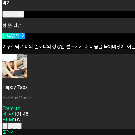
악기
키
드럼
한 줄 리뷰
셀뮤GPT🤖
어쿠스틱
기타의
멜로디와
상냥한
분위기가
내
마음을
녹여버렸어.
어
Happy Taps
SellBuyMusic
Premium
곡 길이
01:48
BPM
102
분위기