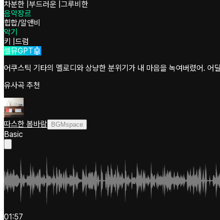
차분한
|
부드러운
|
그루비한
음악장르
힙합/알앤비
악기
키
|
드럼
셀뮤GPT🤖
어쿠스틱 기타의 멜로디와 상냥한 분위기가 내 마음을 녹여버렸어. 어딜
유사곡 추천
따스한 봄바람
BGMspace
Basic
01:57