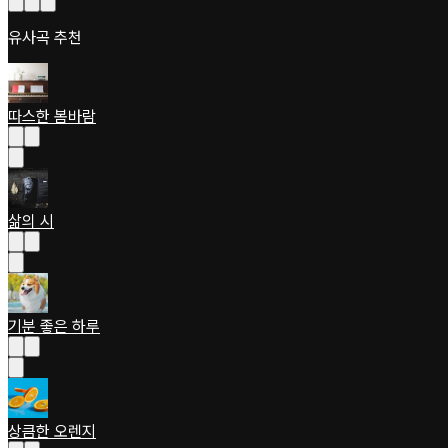
유사곡 추천
따스한 봄바람
삶의 시
기분 좋은 하루
상큼한 오렌지