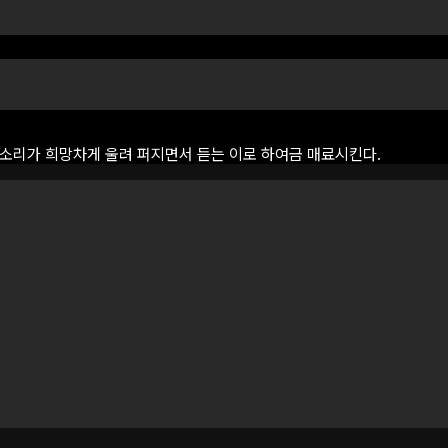
소리가
희망차게
울려
퍼지면서
듣는
이로
하여금
매료시킨다.