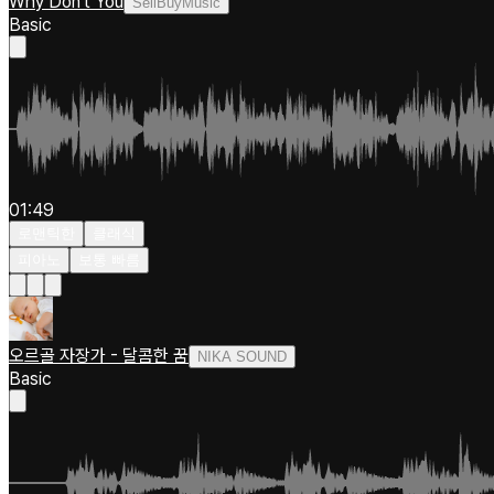
Why Don't You
SellBuyMusic
Basic
01:49
로맨틱한
클래식
피아노
보통 빠름
오르골 자장가 - 달콤한 꿈
NIKA SOUND
Basic