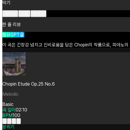
악기
피아노
드럼
베이스
한 줄 리뷰
셀뮤GPT🤖
이
곡은
긴장감
넘치고
신비로움을
담은
Chopin의
작품으로,
피아노의
Chopin Etude Op.25 No.6
Melodic
Basic
곡 길이
02:10
BPM
100
분위기