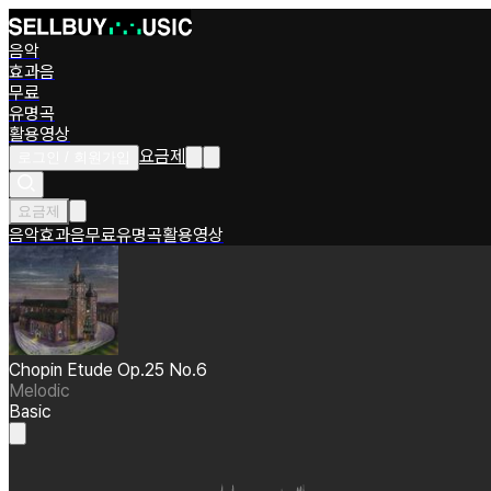
음악
효과음
무료
유명곡
활용영상
요금제
로그인 / 회원가입
요금제
음악
효과음
무료
유명곡
활용영상
Chopin Etude Op.25 No.6
Melodic
Basic