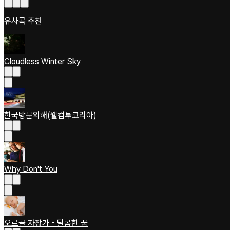
유사곡 추천
Cloudless Winter Sky
한국방문의해(웰컴투코리아)
Why Don't You
오르골 자장가 - 달콤한 꿈