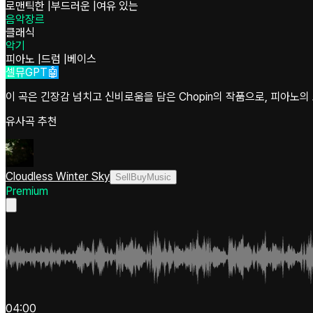
로맨틱한
|
부드러운
|
여유 있는
음악장르
클래식
악기
피아노
|
드럼
|
베이스
셀뮤GPT🤖
이 곡은 긴장감 넘치고 신비로움을 담은 Chopin의 작품으로, 피아노
유사곡 추천
Cloudless Winter Sky
SellBuyMusic
Premium
04:00