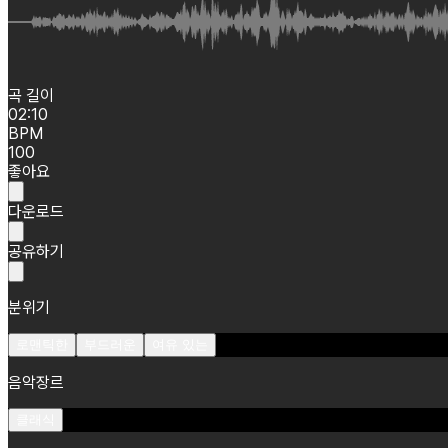
곡 길이
02:10
BPM
100
좋아요
다운로드
공유하기
분위기
로맨틱한
부드러운
여유 있는
음악장르
클래식