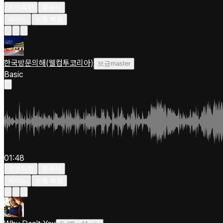
로맨틱한
클래식
피아노
보통 빠름
한국방문의해(웰컴투코리아)
브금master
Basic
01:48
로맨틱한
클래식
피아노
보통 빠름