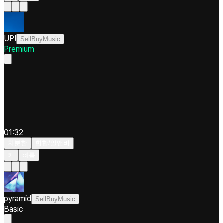
UP!
SellBuyMusic
Premium
01:32
차분한
힙합/알앤비
키
빠름
pyramid
SellBuyMusic
Basic