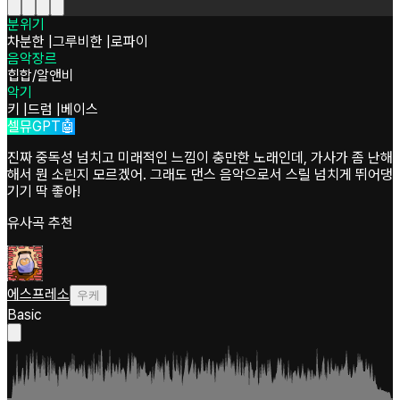
분위기
차분한
|
그루비한
|
로파이
음악장르
힙합/알앤비
악기
키
|
드럼
|
베이스
셀뮤GPT🤖
진짜 중독성 넘치고 미래적인 느낌이 충만한 노래인데, 가사가 좀 난해
해서 뭔 소린지 모르겠어. 그래도 댄스 음악으로서 스릴 넘치게 뛰어댕
기기 딱 좋아!
유사곡 추천
에스프레소
우케
Basic