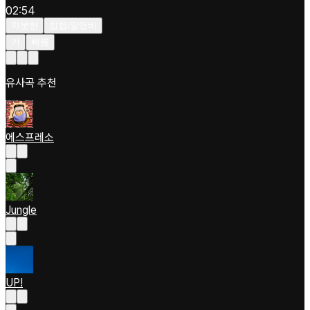
02:54
차분한
힙합/알앤비
키
빠름
유사곡 추천
에스프레소
Jungle
UP!