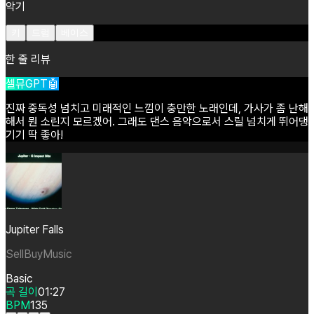
악기
키
드럼
베이스
한 줄 리뷰
셀뮤GPT🤖
진짜
중독성
넘치고
미래적인
느낌이
충만한
노래인데,
가사가
좀
난해
해서
뭔
소린지
모르겠어.
그래도
댄스
음악으로서
스릴
넘치게
뛰어댕
기기
딱
좋아!
Jupiter Falls
SellBuyMusic
Basic
곡 길이
01:27
BPM
135