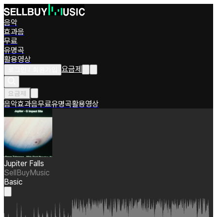
음악
효과음
무료
유명곡
활용영상
요금제
로그인 / 회원가입
요금제
음악
효과음
무료
유명곡
활용영상
Jupiter Falls
SellBuyMusic
Basic