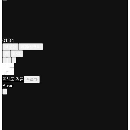
01:34
차분한
힙합/알앤비
키
빠름
올해도 겨울
푸르다
Basic