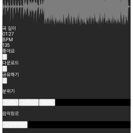
곡 길이
01:27
BPM
135
좋아요
다운로드
공유하기
분위기
차분한
그루비한
로파이
음악장르
힙합/알앤비