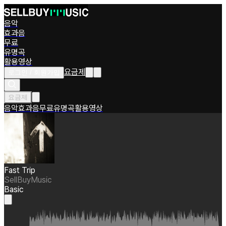
음악
효과음
무료
유명곡
활용영상
요금제
로그인 / 회원가입
요금제
음악
효과음
무료
유명곡
활용영상
Fast Trip
SellBuyMusic
Basic