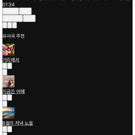
01:34
차분한
재즈
일렉기타
느림
유사곡 추천
거리에서
지금은 어때
8월의 저녁 노을