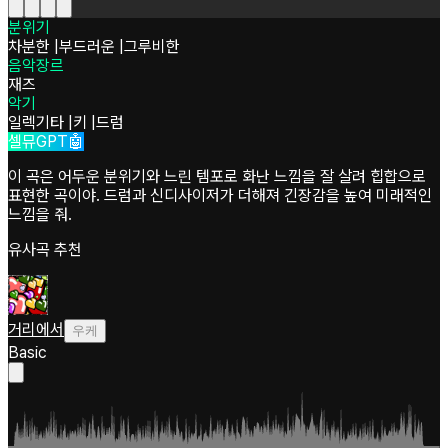
분위기
차분한
|
부드러운
|
그루비한
음악장르
재즈
악기
일렉기타
|
키
|
드럼
셀뮤GPT🤖
이 곡은 어두운 분위기와 느린 템포로 화난 느낌을 잘 살려 힙합으로
표현한 곡이야. 드럼과 신디사이저가 더해져 긴장감을 높여 미래적인
느낌을 줘.
유사곡 추천
거리에서
우케
Basic