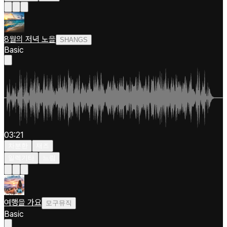
8월의 저녁 노을
SHANGS
Basic
03:21
차분한
재즈
일렉기타
느림
여행을 가요
모구뮤직
Basic