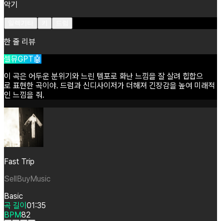
악기
일렉기타
키
드럼
한 줄 리뷰
셀뮤GPT🤖
이
곡은
어두운
분위기와
느린
템포로
화난
느낌을
잘
살려
힙합으
로
표현한
곡이야.
드럼과
신디사이저가
더해져
긴장감을
높여
미래적
인
느낌을
줘.
Fast Trip
SellBuyMusic
Basic
곡 길이
01:35
BPM
82