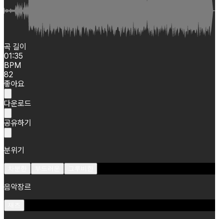
곡 길이
01:35
BPM
82
좋아요
다운로드
공유하기
분위기
차분한
부드러운
그루비한
음악장르
재즈