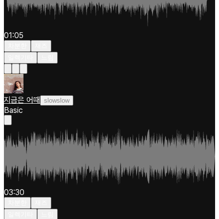
01:05
차분한
재즈
일렉기타
느림
지금은 어때
slowslow
Basic
03:30
차분한
재즈
일렉기타
느림