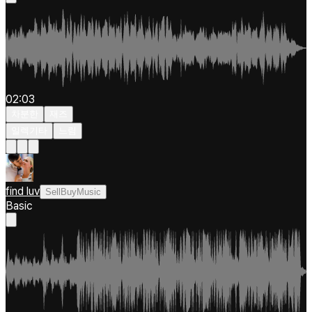
02:03
차분한
재즈
일렉기타
느림
find luv
SellBuyMusic
Basic