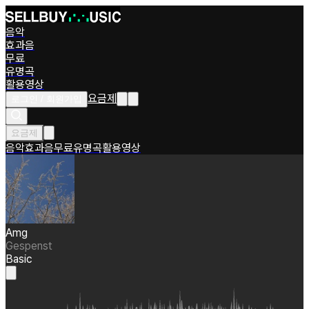
음악
효과음
무료
유명곡
활용영상
요금제
로그인 / 회원가입
요금제
음악
효과음
무료
유명곡
활용영상
Amg
Gespenst
Basic