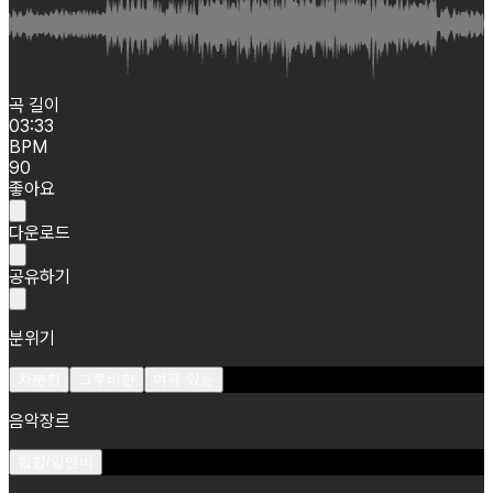
곡 길이
03:33
BPM
90
좋아요
다운로드
공유하기
분위기
차분한
그루비한
여유 있는
음악장르
힙합/알앤비