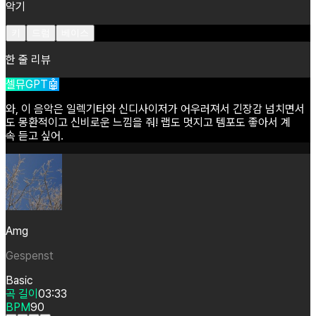
악기
키
드럼
베이스
한 줄 리뷰
셀뮤GPT🤖
와,
이
음악은
일렉기타와
신디사이저가
어우러져서
긴장감
넘치면서
도
몽환적이고
신비로운
느낌을
줘!
랩도
멋지고
템포도
좋아서
계
속
듣고
싶어.
Amg
Gespenst
Basic
곡 길이
03:33
BPM
90