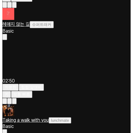
헤매지 않는 길
슈퍼트래커
Basic
02:50
차분한
힙합/알앤비
키
보통 빠름
Taking a walk with you
lunchmate
Basic