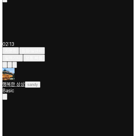
02:13
차분한
힙합/알앤비
일렉기타
보통 빠름
행복한 상상
sandy
Basic