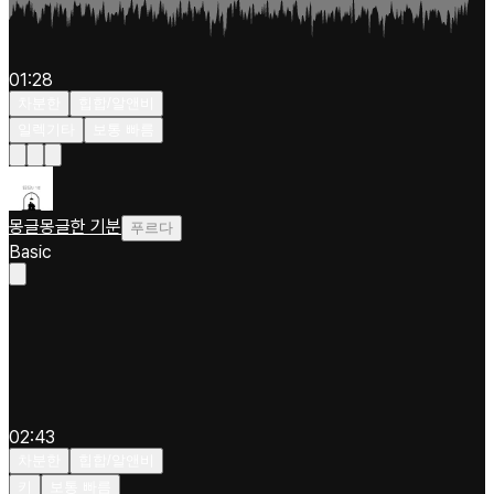
01:28
차분한
힙합/알앤비
일렉기타
보통 빠름
몽글몽글한 기분
푸르다
Basic
02:43
차분한
힙합/알앤비
키
보통 빠름