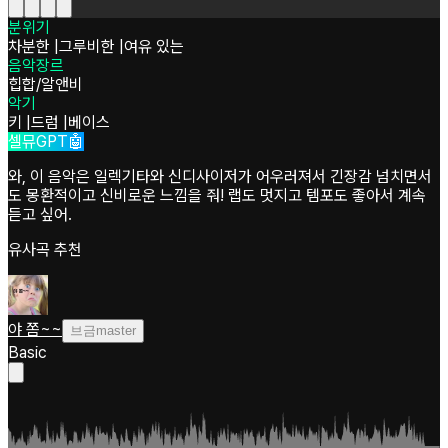
분위기
차분한
|
그루비한
|
여유 있는
음악장르
힙합/알앤비
악기
키
|
드럼
|
베이스
셀뮤GPT🤖
와, 이 음악은 일렉기타와 신디사이저가 어우러져서 긴장감 넘치면서
도 몽환적이고 신비로운 느낌을 줘! 랩도 멋지고 템포도 좋아서 계속
듣고 싶어.
유사곡 추천
야 쫌~~
브금master
Basic