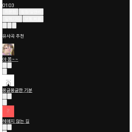
01:03
차분한
힙합/알앤비
일렉기타
보통 빠름
유사곡 추천
야 쫌~~
몽글몽글한 기분
헤매지 않는 길