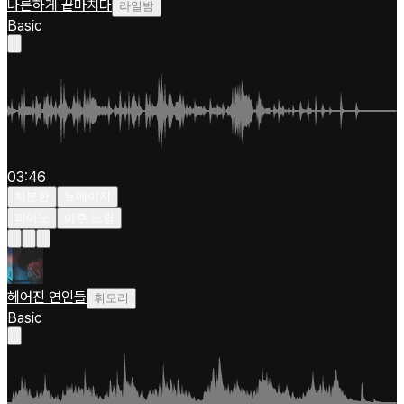
나른하게 끝마치다
라일밤
Basic
03:46
차분한
뉴에이지
피아노
아주 느림
헤어진 연인들
휘모리
Basic