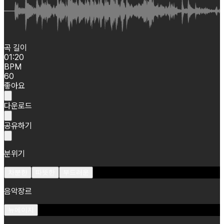
곡 길이
01:20
BPM
60
좋아요
다운로드
공유하기
분위기
차분한
따뜻한
부드러운
음악장르
뉴에이지