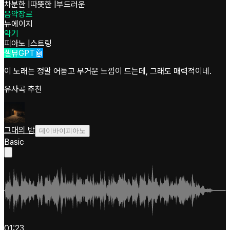
차분한
|
따뜻한
|
부드러운
음악장르
뉴에이지
악기
피아노
|
스트링
셀뮤GPT🤖
이 노래는 정말 어둡고 무거운 느낌이 드는데, 그래도 매력적이네.
유사곡 추천
그대의 밤
데이바이피아노
Basic
01:23