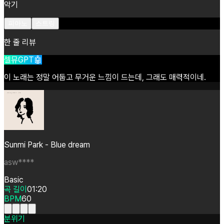
악기
피아노
스트링
한 줄 리뷰
셀뮤GPT🤖
이
노래는
정말
어둡고
무거운
느낌이
드는데,
그래도
매력적이네.
Sunmi Park - Blue dream
asw****
Basic
곡 길이
01:20
BPM
60
분위기