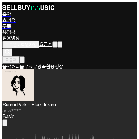
음악
효과음
무료
유명곡
활용영상
요금제
로그인 / 회원가입
요금제
음악
효과음
무료
유명곡
활용영상
Sunmi Park - Blue dream
asw****
Basic