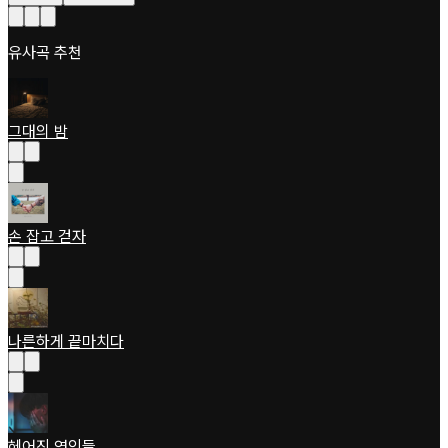
유사곡 추천
그대의 밤
손 잡고 걷자
나른하게 끝마치다
헤어진 연인들