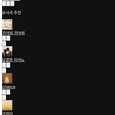
유사곡 추천
귀여워 귀여워
달콤한 피아노
chance
걱정마