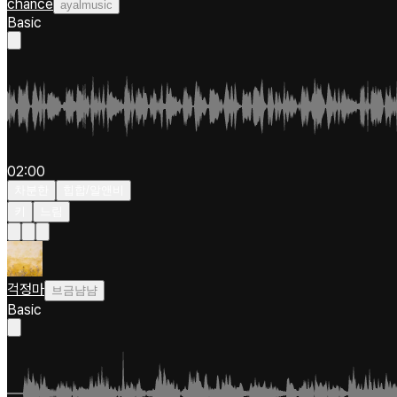
chance
ayalmusic
Basic
02:00
차분한
힙합/알앤비
키
느림
걱정마
브금냠냠
Basic