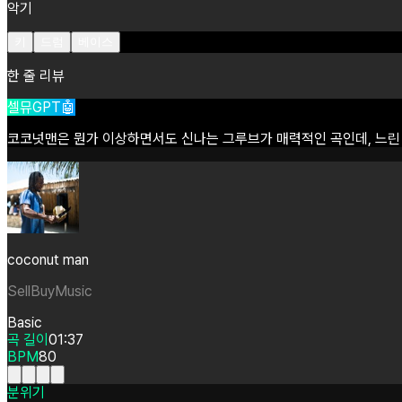
악기
키
드럼
베이스
한 줄 리뷰
셀뮤GPT🤖
코코넛맨은
뭔가
이상하면서도
신나는
그루브가
매력적인
곡인데,
느린
coconut man
SellBuyMusic
Basic
곡 길이
01:37
BPM
80
분위기