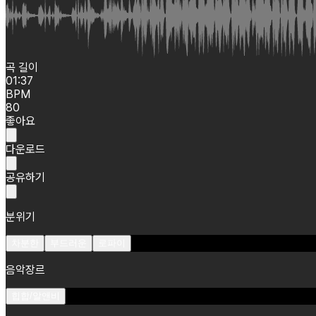
곡 길이
01:37
BPM
80
좋아요
다운로드
공유하기
분위기
차분한
부드러운
로파이
음악장르
힙합/알앤비