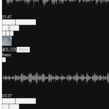
01:47
차분한
힙합/알앤비
키
느림
꿈의 기억
유딘스
Basic
03:37
차분한
힙합/알앤비
키
느림