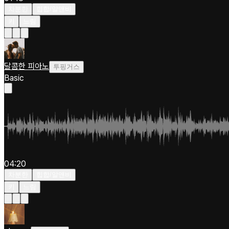
차분한
힙합/알앤비
키
느림
달콤한 피아노
투핑거스
Basic
04:20
차분한
힙합/알앤비
키
느림