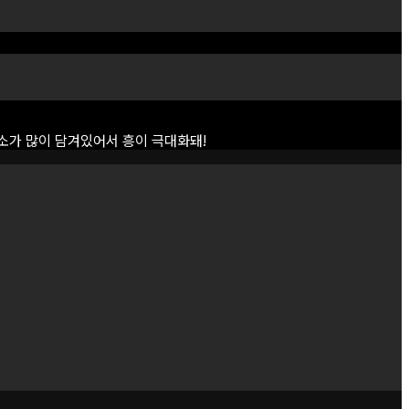
소가
많이
담겨있어서
흥이
극대화돼!