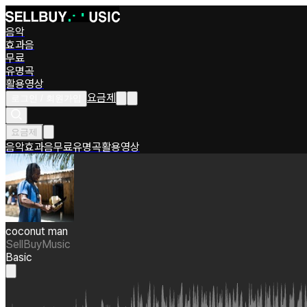
음악
효과음
무료
유명곡
활용영상
요금제
로그인 / 회원가입
요금제
음악
효과음
무료
유명곡
활용영상
coconut man
SellBuyMusic
Basic