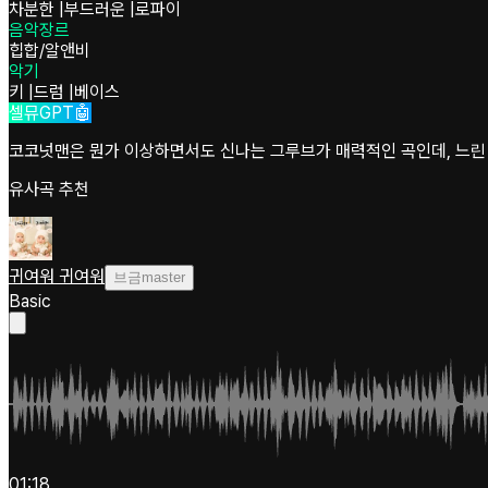
차분한
|
부드러운
|
로파이
음악장르
힙합/알앤비
악기
키
|
드럼
|
베이스
셀뮤GPT🤖
코코넛맨은 뭔가 이상하면서도 신나는 그루브가 매력적인 곡인데, 느린
유사곡 추천
귀여워 귀여워
브금master
Basic
01:18