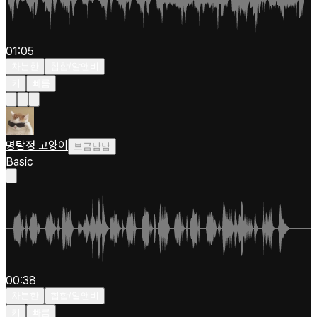
01:05
차분한
힙합/알앤비
키
빠름
명탐정 고양이
브금냠냠
Basic
00:38
차분한
힙합/알앤비
키
빠름