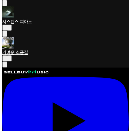
서스펜스 피아노
가벼운 소풍길