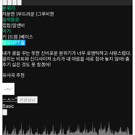
분위기
차분한
|
부드러운
|
그루비한
음악장르
힙합/알앤비
악기
키
|
드럼
|
베이스
셀뮤GPT🤖
내가 꿈을 꾸는 듯한 신비로운 분위기가 너무 로맨틱하고 사랑스럽다.
끌리는 비트와 신디사이저 소리가 내 마음을 사로 잡아 놓지 않아! 춤
추기 싫은 것도 못 참겠어!
유사곡 추천
ㅡㅅㅡ^
브금냠냠
Basic