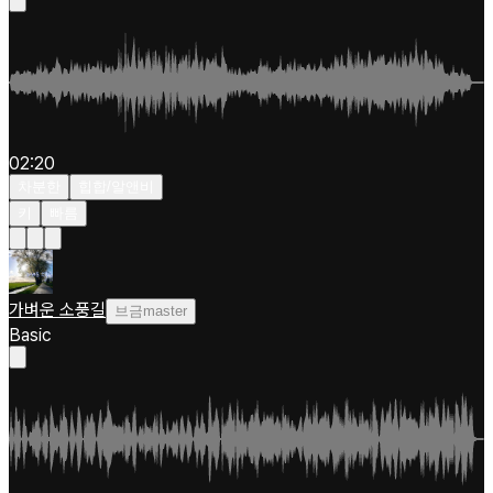
02:20
차분한
힙합/알앤비
키
빠름
가벼운 소풍길
브금master
Basic