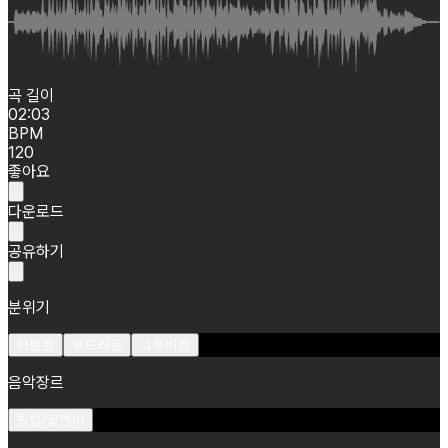
곡 길이
02:03
BPM
120
좋아요
다운로드
공유하기
분위기
차분한
부드러운
그루비한
음악장르
힙합/알앤비