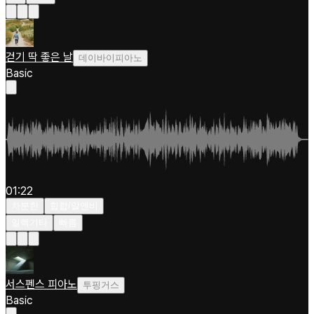
걷기 딱 좋은 날
데이바이피아노
Basic
01:22
차분한
힙합/알앤비
일렉기타
빠름
서스펜스 피아노
투핑거스
Basic