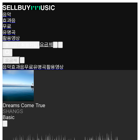
음악
효과음
무료
유명곡
활용영상
요금제
로그인 / 회원가입
요금제
음악
효과음
무료
유명곡
활용영상
Dreams Come True
SHANGS
Basic