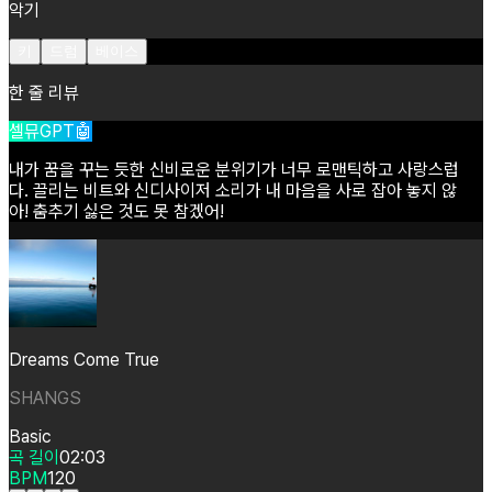
악기
키
드럼
베이스
한 줄 리뷰
셀뮤GPT🤖
내가
꿈을
꾸는
듯한
신비로운
분위기가
너무
로맨틱하고
사랑스럽
다.
끌리는
비트와
신디사이저
소리가
내
마음을
사로
잡아
놓지
않
아!
춤추기
싫은
것도
못
참겠어!
Dreams Come True
SHANGS
Basic
곡 길이
02:03
BPM
120