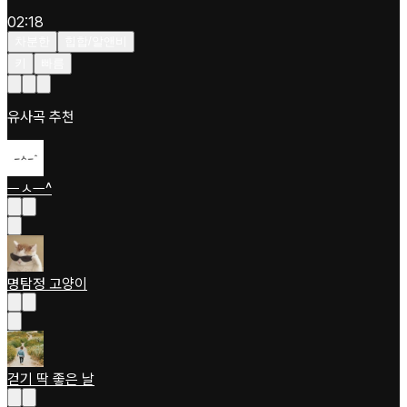
02:18
차분한
힙합/알앤비
키
빠름
유사곡 추천
ㅡㅅㅡ^
명탐정 고양이
걷기 딱 좋은 날