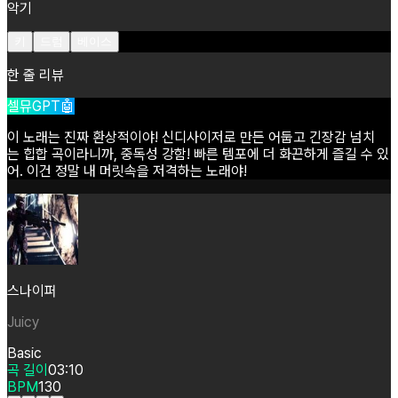
악기
키
드럼
베이스
한 줄 리뷰
셀뮤GPT🤖
이
노래는
진짜
환상적이야!
신디사이저로
만든
어둡고
긴장감
넘치
는
힙합
곡이라니까,
중독성
강함!
빠른
템포에
더
화끈하게
즐길
수
있
어.
이건
정말
내
머릿속을
저격하는
노래야!
스나이퍼
Juicy
Basic
곡 길이
03:10
BPM
130