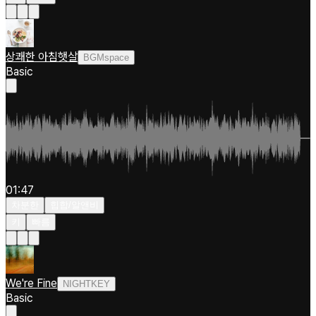
상쾌한 아침햇살
BGMspace
Basic
01:47
차분한
힙합/알앤비
키
빠름
We're Fine
NIGHTKEY
Basic