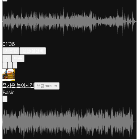
01:36
차분한
힙합/알앤비
키
빠름
즐거운 놀이시간
브금master
Basic