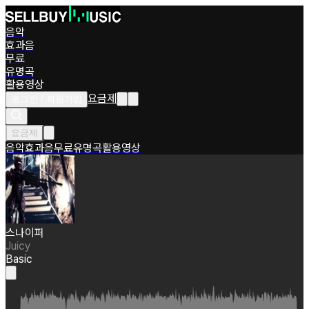
음악
효과음
무료
유명곡
활용영상
요금제
로그인 / 회원가입
요금제
음악
효과음
무료
유명곡
활용영상
스나이퍼
Juicy
Basic