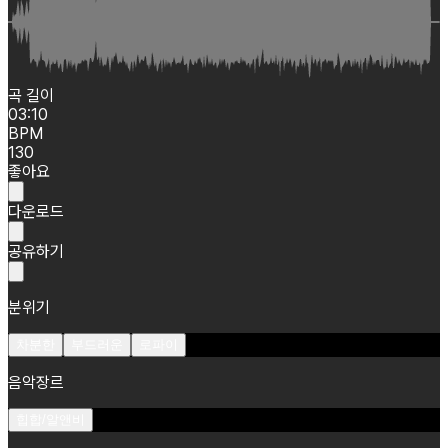
곡 길이
03:10
BPM
130
좋아요
다운로드
공유하기
분위기
차분한
부드러운
로파이
음악장르
힙합/알앤비