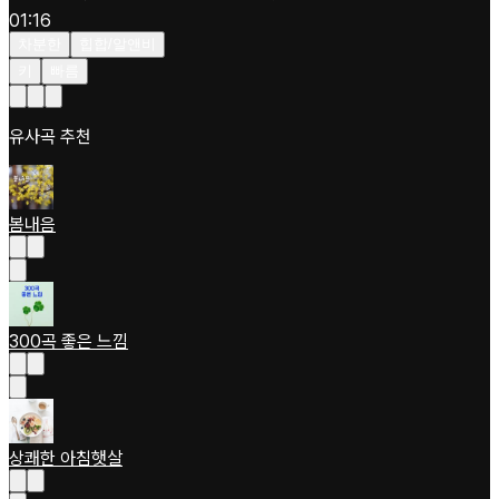
01:16
차분한
힙합/알앤비
키
빠름
유사곡 추천
봄내음
300곡 좋은 느낌
상쾌한 아침햇살