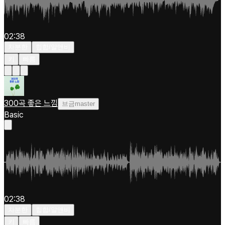
02:38
차분한
힙합/알앤비
키
빠름
300곡 좋은 느낌
브금master
Basic
02:38
차분한
힙합/알앤비
키
빠름