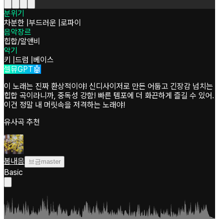
분위기
차분한
|
부드러운
|
로파이
음악장르
힙합/알앤비
악기
키
|
드럼
|
베이스
셀뮤GPT🤖
이 노래는 진짜 환상적이야! 신디사이저로 만든 어둡고 긴장감 넘치는
힙합 곡이라니까, 중독성 강함! 빠른 템포에 더 화끈하게 즐길 수 있어.
이건 정말 내 머릿속을 저격하는 노래야!
유사곡 추천
봄내음
브금master
Basic