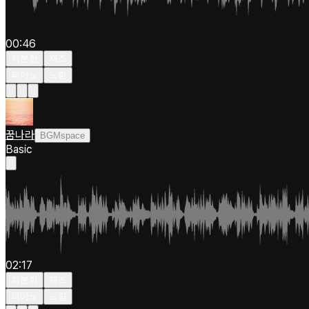
00:46
차분한
재즈
피아노
느림
꿈나라
BGMspace
Basic
02:17
차분한
재즈
피아노
느림