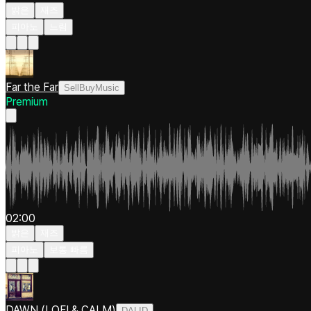
밝은
재즈
피아노
느림
Far the Far
SellBuyMusic
Premium
02:00
밝은
재즈
피아노
보통 빠름
DAWN (LOFI & CALM)
DALID