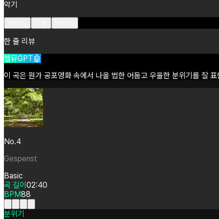
악기
피아노
드럼
베이스
한 줄 리뷰
셀뮤GPT🤖
이
곡은
뭔가
공포영화
속에서
나올
법한
어둡고
우울한
분위기를
잘
표
No.4
Gespenst
Basic
곡 길이
02:40
BPM
88
분위기