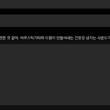
현한
것
같아.
어쿠스틱기타와
드럼이
만들어내는
긴장감
넘치는
사운드