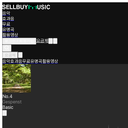
음악
효과음
무료
유명곡
활용영상
요금제
로그인 / 회원가입
요금제
음악
효과음
무료
유명곡
활용영상
No.4
Gespenst
Basic