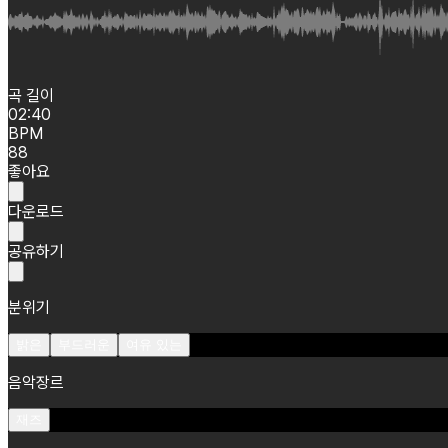
곡 길이
02:40
BPM
88
좋아요
다운로드
공유하기
분위기
밝은
부드러운
여유 있는
음악장르
재즈