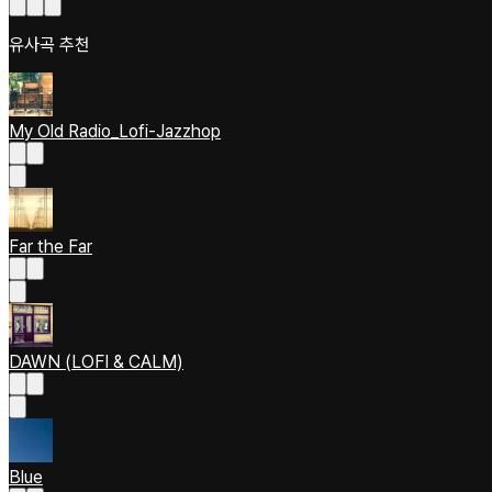
유사곡 추천
My Old Radio_Lofi-Jazzhop
Far the Far
DAWN (LOFI & CALM)
Blue