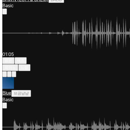
Basic
01:05
밝은
재즈
피아노
느림
Blue
브금냠냠
Basic