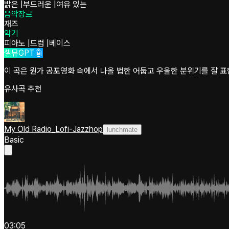
밝은
|
부드러운
|
여유 있는
음악장르
재즈
악기
피아노
|
드럼
|
베이스
셀뮤GPT🤖
이 곡은 뭔가 공포영화 속에서 나올 법한 어둡고 우울한 분위기를 잘 
유사곡 추천
My Old Radio_Lofi-Jazzhop
lunchmate
Basic
03:05